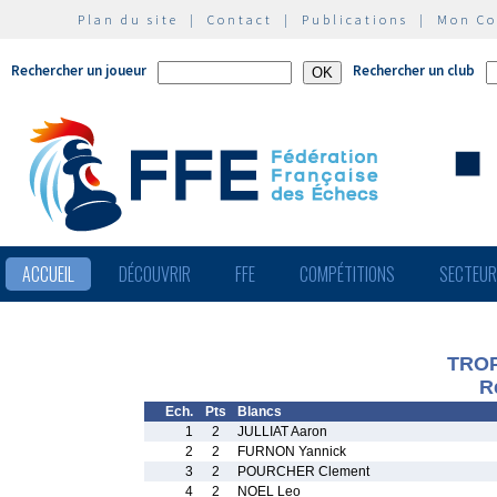
Plan du site
|
Contact
|
Publications
|
Mon C
Rechercher un joueur
Rechercher un club
ACCUEIL
DÉCOUVRIR
FFE
COMPÉTITIONS
SECTEU
TRO
R
Ech.
Pts
Blancs
1
2
JULLIAT Aaron
2
2
FURNON Yannick
3
2
POURCHER Clement
4
2
NOEL Leo