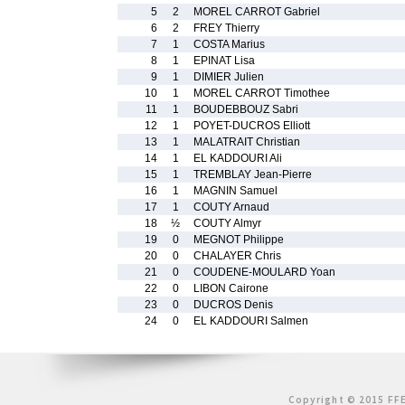
5
2
MOREL CARROT Gabriel
6
2
FREY Thierry
7
1
COSTA Marius
8
1
EPINAT Lisa
9
1
DIMIER Julien
10
1
MOREL CARROT Timothee
11
1
BOUDEBBOUZ Sabri
12
1
POYET-DUCROS Elliott
13
1
MALATRAIT Christian
14
1
EL KADDOURI Ali
15
1
TREMBLAY Jean-Pierre
16
1
MAGNIN Samuel
17
1
COUTY Arnaud
18
½
COUTY Almyr
19
0
MEGNOT Philippe
20
0
CHALAYER Chris
21
0
COUDENE-MOULARD Yoan
22
0
LIBON Cairone
23
0
DUCROS Denis
24
0
EL KADDOURI Salmen
Copyright © 2015 FFE