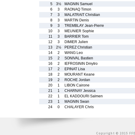
5
3½
MAGNIN Samuel
6
3
RAONAQ Timon
7
3
MALATRAIT Christian
8
3
MARTIN Denis
9
3
TREMBLAY Jean-Pierre
10
3
MEUNIER Sophie
11
3
BARRIER Tom
12
3
DIMIER Julien
13
2½
PEREZ Christian
14
2
WANG Leo
15
2
SONIVAL Bastien
16
2
IEFROSININ Dmytro
17
2
EPINAT Lisa
18
2
MOURANT Keane
19
2
ROCHE Jordan
20
1
LIBON Cairone
21
1
CHARNAY Jessica
22
1
EL KADDOURI Salmen
23
1
MAGNIN Swan
24
0
CHALAYER Chris
Copyright © 2015 FFE