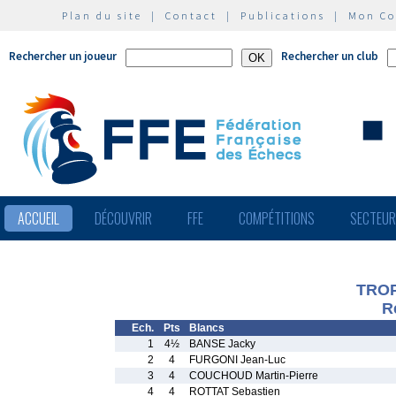
Plan du site
|
Contact
|
Publications
|
Mon C
Rechercher un joueur
Rechercher un club
ACCUEIL
DÉCOUVRIR
FFE
COMPÉTITIONS
SECTEU
TRO
R
Ech.
Pts
Blancs
1
4½
BANSE Jacky
2
4
FURGONI Jean-Luc
3
4
COUCHOUD Martin-Pierre
4
4
ROTTAT Sebastien