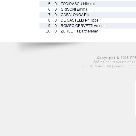
5
0
TODIRASCU Niculai
6
0
GRISONI Emma
7
0
CASALONGA Elio
8
0
DE CASTELLI Philippe
9
0
ROMEO CERVETTI Arsene
10
0
ZURLETTI Barthelemy
Copyright © 2015 FFE
Fédération Française des 
tél :
01 39 44 65 80
| contact :
con