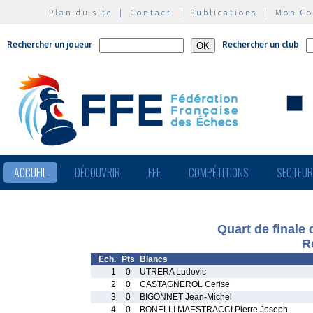
Plan du site
|
Contact
|
Publications
|
Mon C
Rechercher un joueur
Rechercher un club
ACCUEIL
DÉCOUVRIR
FFE
COMPÉTITIONS
SECTEU
Quart de finale
R
Ech.
Pts
Blancs
1
0
UTRERA Ludovic
2
0
CASTAGNEROL Cerise
3
0
BIGONNET Jean-Michel
4
0
BONELLI MAESTRACCI Pierre Joseph