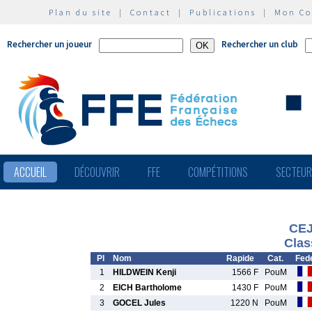
Plan du site
|
Contact
|
Publications
|
Mon C
Rechercher un joueur
Rechercher un club
ACCUEIL
DÉCOUVRIR
FFE
COMPÉTITIONS
SECTEU
CEJ
Clas
Pl
Nom
Rapide
Cat.
Fed
1
HILDWEIN Kenji
1566 F
PouM
2
EICH Bartholome
1430 F
PouM
3
GOCEL Jules
1220 N
PouM