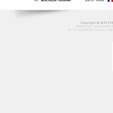
24
MISCHLER Timothee
830 N
PouM
Copyright © 2015 FFE
Fédération Française des 
tél :
01 39 44 65 80
| contact :
con