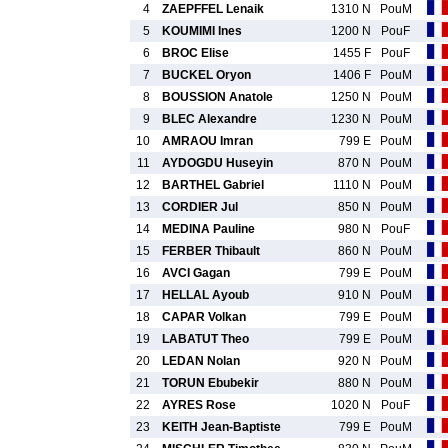
4
ZAEPFFEL Lenaik
1310 N
PouM
5
KOUMIMI Ines
1200 N
PouF
6
BROC Elise
1455 F
PouF
7
BUCKEL Oryon
1406 F
PouM
8
BOUSSION Anatole
1250 N
PouM
9
BLEC Alexandre
1230 N
PouM
10
AMRAOU Imran
799 E
PouM
11
AYDOGDU Huseyin
870 N
PouM
12
BARTHEL Gabriel
1110 N
PouM
13
CORDIER Jul
850 N
PouM
14
MEDINA Pauline
980 N
PouF
15
FERBER Thibault
860 N
PouM
16
AVCI Gagan
799 E
PouM
17
HELLAL Ayoub
910 N
PouM
18
CAPAR Volkan
799 E
PouM
19
LABATUT Theo
799 E
PouM
20
LEDAN Nolan
920 N
PouM
21
TORUN Ebubekir
880 N
PouM
22
AYRES Rose
1020 N
PouF
23
KEITH Jean-Baptiste
799 E
PouM