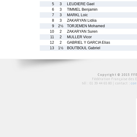
5
3
LEUDIERE Gael
6
3
TIMMEL Benjamin
7
3
MARKL Loic
8
3
ZAKARYAN Lidiia
9
2½
TORJEMEN Mohamed
10
2
ZAKARYAN Suren
11
2
MULLER Vicor
12
2
GABRIEL Y GARCIA Elias
13
1½
BOUTBOUL Gabriel
Copyright © 2015 FFE
Fédération Française des 
tél :
01 39 44 65 80
| contact :
con