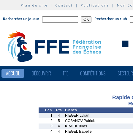
Plan du site
|
Contact
|
Publications
|
Mon C
Rechercher un joueur
Rechercher un club
ACCUEIL
DÉCOUVRIR
FFE
COMPÉTITIONS
SECTEU
Rapide 
R
Ech.
Pts
Blancs
1
4
RIEGER Lylian
2
5
COBANOV Patrick
3
4
KRACK Jules
4
4
RIEGEL Isabelle