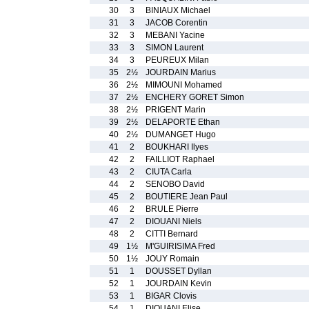
30
3
BINIAUX Michael
31
3
JACOB Corentin
32
3
MEBANI Yacine
33
3
SIMON Laurent
34
3
PEUREUX Milan
35
2½
JOURDAIN Marius
36
2½
MIMOUNI Mohamed
37
2½
ENCHERY GORET Simon
38
2½
PRIGENT Marin
39
2½
DELAPORTE Ethan
40
2½
DUMANGET Hugo
41
2
BOUKHARI Ilyes
42
2
FAILLIOT Raphael
43
2
CIUTA Carla
44
2
SENOBO David
45
2
BOUTIERE Jean Paul
46
2
BRULE Pierre
47
2
DIOUANI Niels
48
2
CITTI Bernard
49
1½
M'GUIRISIMA Fred
50
1½
JOUY Romain
51
1
DOUSSET Dyllan
52
1
JOURDAIN Kevin
53
1
BIGAR Clovis
54
1
DIOUANI Elise