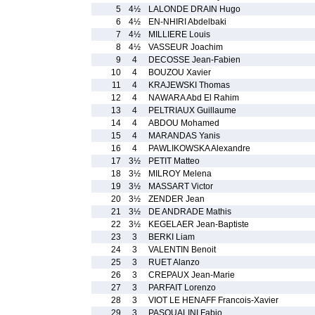
5
4½
LALONDE DRAIN Hugo
6
4½
EN-NHIRI Abdelbaki
7
4½
MILLIERE Louis
8
4½
VASSEUR Joachim
9
4
DECOSSE Jean-Fabien
10
4
BOUZOU Xavier
11
4
KRAJEWSKI Thomas
12
4
NAWARA Abd El Rahim
13
4
PELTRIAUX Guillaume
14
4
ABDOU Mohamed
15
4
MARANDAS Yanis
16
4
PAWLIKOWSKA Alexandre
17
3½
PETIT Matteo
18
3½
MILROY Melena
19
3½
MASSART Victor
20
3½
ZENDER Jean
21
3½
DE ANDRADE Mathis
22
3½
KEGELAER Jean-Baptiste
23
3
BERKI Liam
24
3
VALENTIN Benoit
25
3
RUET Alanzo
26
3
CREPAUX Jean-Marie
27
3
PARFAIT Lorenzo
28
3
VIOT LE HENAFF Francois-Xavier
29
3
PASQUALINI Fabio