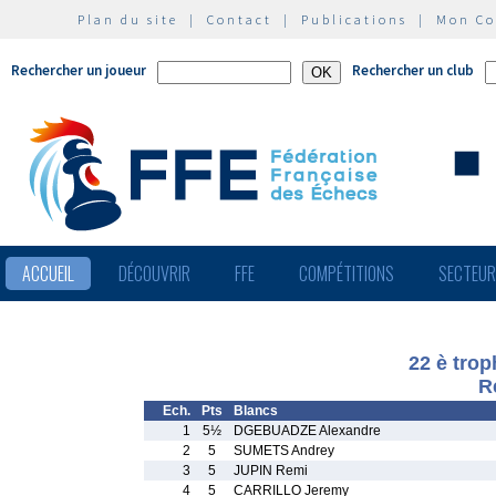
Plan du site
|
Contact
|
Publications
|
Mon C
Rechercher un joueur
Rechercher un club
ACCUEIL
DÉCOUVRIR
FFE
COMPÉTITIONS
SECTEU
22 è trop
R
Ech.
Pts
Blancs
1
5½
DGEBUADZE Alexandre
2
5
SUMETS Andrey
3
5
JUPIN Remi
4
5
CARRILLO Jeremy