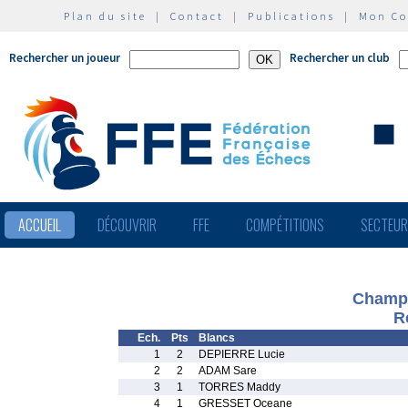
Plan du site
|
Contact
|
Publications
|
Mon C
Rechercher un joueur
Rechercher un club
ACCUEIL
DÉCOUVRIR
FFE
COMPÉTITIONS
SECTEU
Champi
R
Ech.
Pts
Blancs
1
2
DEPIERRE Lucie
2
2
ADAM Sare
3
1
TORRES Maddy
4
1
GRESSET Oceane