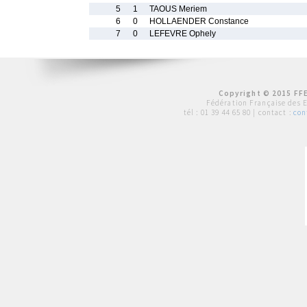
5
1
TAOUS Meriem
6
0
HOLLAENDER Constance
7
0
LEFEVRE Ophely
Copyright © 2015 FFE
Fédération Française des 
tél :
01 39 44 65 80
| contact :
con