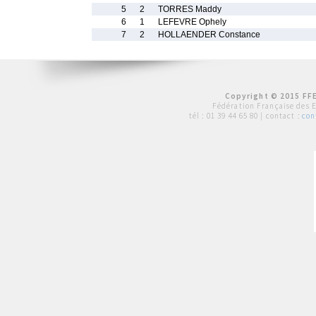
5
2
TORRES Maddy
6
1
LEFEVRE Ophely
7
2
HOLLAENDER Constance
Copyright © 2015 FFE
Fédération Française des 
tél :
01 39 44 65 80
| contact :
con