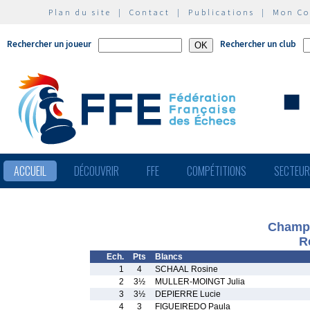
Plan du site
|
Contact
|
Publications
|
Mon C
Rechercher un joueur
Rechercher un club
ACCUEIL
DÉCOUVRIR
FFE
COMPÉTITIONS
SECTEU
Champi
R
Ech.
Pts
Blancs
1
4
SCHAAL Rosine
2
3½
MULLER-MOINGT Julia
3
3½
DEPIERRE Lucie
4
3
FIGUEIREDO Paula