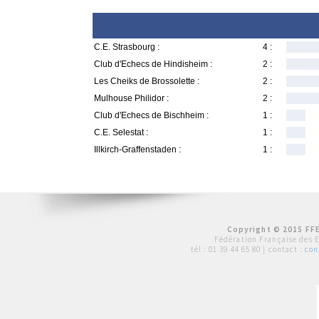
C.E. Strasbourg :
4 :
Club d'Echecs de Hindisheim :
2 :
Les Cheiks de Brossolette :
2 :
Mulhouse Philidor :
2 :
Club d'Echecs de Bischheim :
1 :
C.E. Selestat :
1 :
Illkirch-Graffenstaden :
1 :
Copyright © 2015 FFE
Fédération Française des 
tél :
01 39 44 65 80
| contact :
con