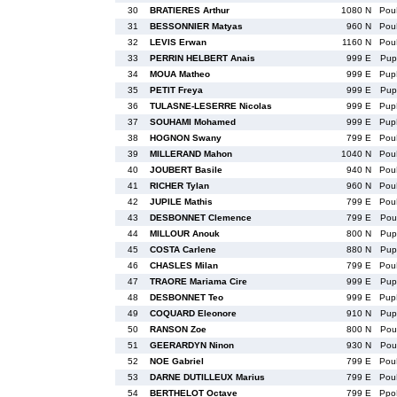
30
BRATIERES Arthur
1080 N
Pou
31
BESSONNIER Matyas
960 N
Pou
32
LEVIS Erwan
1160 N
Pou
33
PERRIN HELBERT Anais
999 E
Pup
34
MOUA Matheo
999 E
Pup
35
PETIT Freya
999 E
Pup
36
TULASNE-LESERRE Nicolas
999 E
Pup
37
SOUHAMI Mohamed
999 E
Pup
38
HOGNON Swany
799 E
Pou
39
MILLERAND Mahon
1040 N
Pou
40
JOUBERT Basile
940 N
Pou
41
RICHER Tylan
960 N
Pou
42
JUPILE Mathis
799 E
Pou
43
DESBONNET Clemence
799 E
Pou
44
MILLOUR Anouk
800 N
Pup
45
COSTA Carlene
880 N
Pup
46
CHASLES Milan
799 E
Pou
47
TRAORE Mariama Cire
999 E
Pup
48
DESBONNET Teo
999 E
Pup
49
COQUARD Eleonore
910 N
Pup
50
RANSON Zoe
800 N
Pou
51
GEERARDYN Ninon
930 N
Pou
52
NOE Gabriel
799 E
Pou
53
DARNE DUTILLEUX Marius
799 E
Pou
54
BERTHELOT Octave
799 E
Ppo