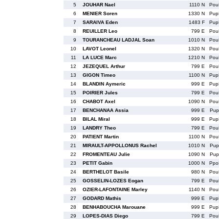
5
JOUHAR Nael
1110 N
Pou
6
MENIER Soren
1330 N
Pup
7
SARAIVA Eden
1483 F
Pup
8
REUILLER Leo
799 E
Pou
9
TOURANCHEAU LADJAL Soan
1010 N
Pou
10
LAVOT Leonel
1320 N
Pou
11
LA LUCE Marc
1210 N
Pou
12
JEZEQUEL Arthur
799 E
Pou
13
GIGON Timeo
1100 N
Pup
14
BLANDIN Aymeric
999 E
Pup
15
POIRIER Jules
799 E
Pou
16
CHABOT Axel
1090 N
Pou
17
BENCHANAA Assia
999 E
Pup
18
BILAL Miral
999 E
Pup
19
LANDRY Theo
799 E
Pou
20
PATIENT Martin
1100 N
Pou
21
MIRAULT-APPOLLONUS Rachel
1010 N
Pup
22
FROMENTEAU Julie
1090 N
Pup
23
PETIT Gabin
1000 N
Ppo
24
BERTHELOT Basile
980 N
Pou
25
GOSSELIN-LOZES Eogan
799 E
Pou
26
OZIER-LAFONTAINE Marley
1140 N
Pou
27
GODARD Mathis
999 E
Pup
28
BENHABOUCHA Marouane
999 E
Pup
29
LOPES-DIAS Diego
799 E
Pou