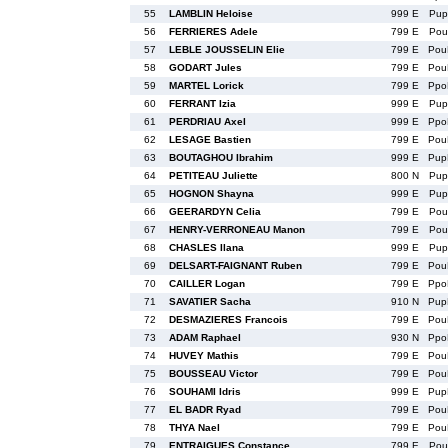
55
LAMBLIN Heloise
999 E
Pup
56
FERRIERES Adele
799 E
Pou
57
LEBLE JOUSSELIN Elie
799 E
Pou
58
GODART Jules
799 E
Pou
59
MARTEL Lorick
799 E
Ppo
60
FERRANT Izia
999 E
Pup
61
PERDRIAU Axel
999 E
Ppo
62
LESAGE Bastien
799 E
Pou
63
BOUTAGHOU Ibrahim
999 E
Pup
64
PETITEAU Juliette
800 N
Pup
65
HOGNON Shayna
999 E
Pup
66
GEERARDYN Celia
799 E
Pou
67
HENRY-VERRONEAU Manon
799 E
Pou
68
CHASLES Ilana
999 E
Pup
69
DELSART-FAIGNANT Ruben
799 E
Pou
70
CAILLER Logan
799 E
Ppo
71
SAVATIER Sacha
910 N
Pup
72
DESMAZIERES Francois
799 E
Pou
73
ADAM Raphael
930 N
Ppo
74
HUVEY Mathis
799 E
Pou
75
BOUSSEAU Victor
799 E
Pou
76
SOUHAMI Idris
999 E
Pup
77
EL BADR Ryad
799 E
Pou
78
THYA Nael
799 E
Pou
79
ENTRAIGUES Constance
799 E
Pou