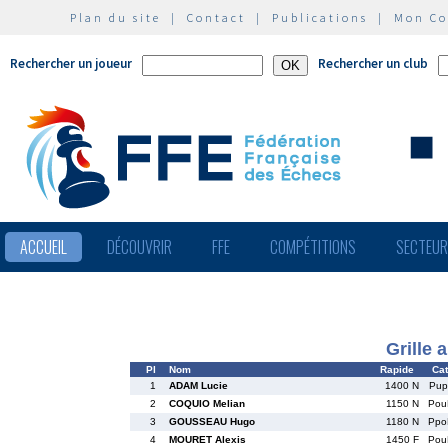
Plan du site
|
Contact
|
Publications
|
Mon C
Rechercher un joueur
Rechercher un club
ACCUEIL
DÉCOUVRIR
FFE
COMPÉTITIONS
SECTEU
Grille 
Pl
Nom
Rapide
Cat
1
ADAM Lucie
1400 N
Pup
2
COQUIO Melian
1150 N
Pou
3
GOUSSEAU Hugo
1180 N
Ppo
4
MOURET Alexis
1450 F
Pou