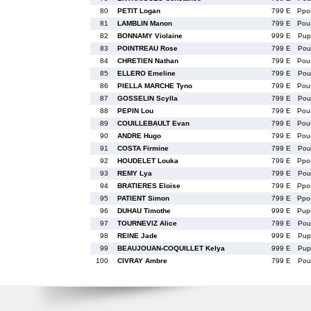
80
PETIT Logan
799 E
Ppo
81
LAMBLIN Manon
799 E
Pou
82
BONNAMY Violaine
999 E
Pup
83
POINTREAU Rose
799 E
Pou
84
CHRETIEN Nathan
799 E
Pou
85
ELLERO Emeline
799 E
Pou
86
PIELLA MARCHE Tyno
799 E
Pou
87
GOSSELIN Scylla
799 E
Pou
88
PEPIN Lou
799 E
Pou
89
COUILLEBAULT Evan
799 E
Pou
90
ANDRE Hugo
799 E
Pou
91
COSTA Firmine
799 E
Pou
92
HOUDELET Louka
799 E
Ppo
93
REMY Lya
799 E
Pou
94
BRATIERES Eloise
799 E
Ppo
95
PATIENT Simon
799 E
Ppo
96
DUHAU Timothe
999 E
Pup
97
TOURNEVIZ Alice
799 E
Pou
98
REINE Jade
999 E
Pup
99
BEAUJOUAN-COQUILLET Kelya
999 E
Pup
100
CIVRAY Ambre
799 E
Pou