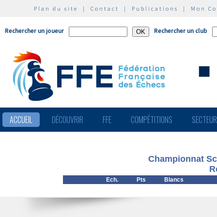
Plan du site
|
Contact
|
Publications
|
Mon C
Rechercher un joueur
Rechercher un club
ACCUEIL
DÉCOUVRIR
FFE
COMPÉTITIONS
SECTEU
Championnat Sco
R
Ech.
Pts
Blancs