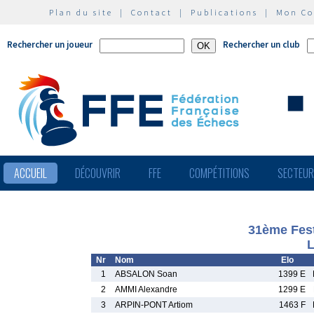
Plan du site
|
Contact
|
Publications
|
Mon C
Rechercher un joueur
Rechercher un club
ACCUEIL
DÉCOUVRIR
FFE
COMPÉTITIONS
SECTEU
31ème Fest
L
Nr
Nom
Elo
1
ABSALON Soan
1399 E
2
AMMI Alexandre
1299 E
3
ARPIN-PONT Artiom
1463 F