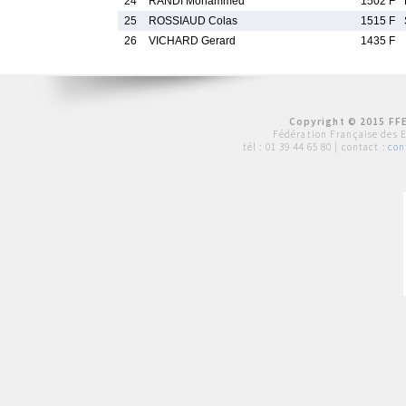
24
RANDI Mohammed
1502 F
25
ROSSIAUD Colas
1515 F
26
VICHARD Gerard
1435 F
Copyright © 2015 FFE
Fédération Française des 
tél :
01 39 44 65 80
| contact :
con