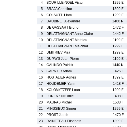
4
BOURILLE-NOEL Victor
1299 E
5
BRAJA Christine
1399 E
6
COLAUTTI Liam
1299 E
7
DAUBINET Alexandre
1400 N
8
DE GASSART Bruno
1472 F
9
DELATTAIGNANT Anne Claire
1442 F
10
DELATTAIGNANT Mathieu
1199 E
11
DELATTAIGNANT Melchior
1299 E
12
DMITRIEV Mira
1299 E
13
DUPAYS Jean-Pierre
1199 E
14
GALINDO Patrick
1440 N
15
GARNIER Adam
1426 F
16
HOSTALIER Agnes
1399 E
17
HOUDEMER Yann
1418 F
18
KOLOMYTZEFF Loan
1299 E
19
LORENZINI Odile
1408 F
20
MAUPAS Michel
1538 F
21
MINSSIEUX Simon
1299 E
22
PROST Judith
1470 F
23
RAINETEAU Elisabeth
1399 E