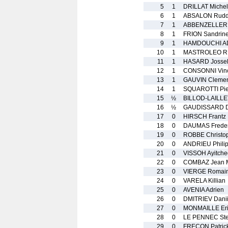
5
1
DRILLAT Michel
6
1
ABSALON Rud
7
1
ABBENZELLER 
8
1
FRION Sandrin
9
1
HAMDOUCHI A
10
1
MASTROLEO RE
11
1
HASARD Jossel
12
1
CONSONNI Vin
13
1
GAUVIN Cleme
14
1
SQUAROTTI Pie
15
½
BILLOD-LAILLE
16
½
GAUDISSARD D
17
0
HIRSCH Frantz
18
0
DAUMAS Freder
19
0
ROBBE Christo
20
0
ANDRIEU Phili
21
0
VISSOH Ayitched
22
0
COMBAZ Jean M
23
0
VIERGE Romai
24
0
VARELA Killian
25
0
AVENIA Adrien
26
0
DMITRIEV Danii
27
0
MONMAILLE Er
28
0
LE PENNEC St
29
0
FRECON Patric