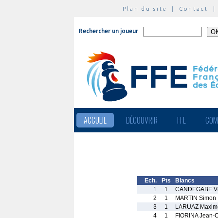
Plan du site
|
Contact
Rechercher un joueur
ACCUEIL
DÉCOUVRIR
FFE
COM
Ech.
Pts
Blancs
1
1
CANDEGABE Vi
2
1
MARTIN Simon
3
1
LARUAZ Maxim
4
1
FIORINA Jean-C