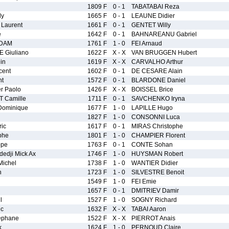
1809 F
0 - 1
TABATABAI Reza
dy
1665 F
0 - 1
LEAUNE Didier
Laurent
1661 F
0 - 1
GENTET Willy
e
1642 F
0 - 1
BAHNAREANU Gabriel
DAM
1761 F
1 - 0
FEI Arnaud
 Giuliano
1622 F
X - X
VAN BRUGGEN Hubert
in
1619 F
X - X
CARVALHO Arthur
cent
1602 F
0 - 1
DE CESARE Alain
nt
1572 F
0 - 1
BLARDONE Daniel
r Paolo
1426 F
X - X
BOISSEL Brice
T Camille
1711 F
0 - 1
SAVCHENKO Iryna
ominique
1677 F
1 - 0
LAPILLE Hugo
1827 F
1 - 0
CONSONNI Luca
ic
1617 F
0 - 1
MIRAS Christophe
phe
1801 F
1 - 0
CHAMPIER Florent
ppe
1763 F
0 - 1
CONTE Sohan
edji Mick Ax
1746 F
1 - 0
HUYSMAN Robert
ichel
1738 F
1 - 0
WANTIER Didier
n
1723 F
1 - 0
SILVESTRE Benoit
1549 F
1 - 0
FEI Emie
1657 F
0 - 1
DMITRIEV Damir
l
1527 F
1 - 0
SOGNY Richard
ic
1632 F
X - X
TABAI Aaron
ephane
1522 F
X - X
PIERROT Anais
k
1624 F
1 - 0
PERNOUD Claire