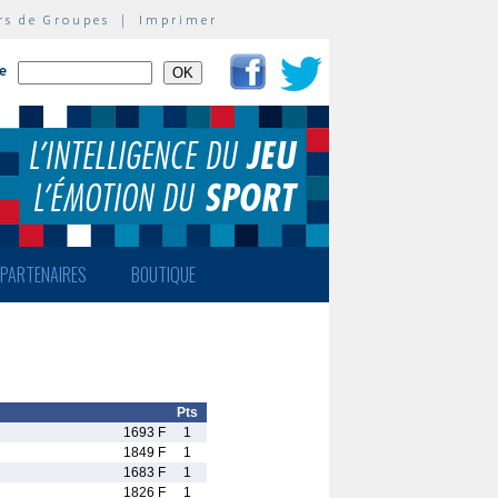
rs de Groupes
|
Imprimer
te
PARTENAIRES
BOUTIQUE
Pts
1693 F
1
1849 F
1
1683 F
1
1826 F
1