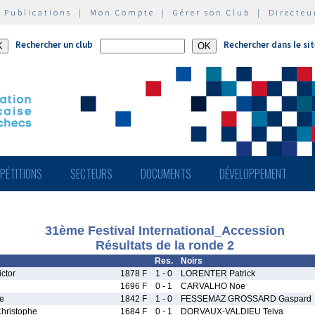
|
Publications
|
Mon Compte
|
Gérer son Club
|
Directeu
Rechercher un club
Rechercher dans le si
PÉTITIONS
SECTEURS
DOCUMENTS
DÉVELOPPEMENT
31ème Festival International_Accession
Résultats de la ronde 2
Res.
Noirs
ctor
1878 F
1 - 0
LORENTER Patrick
1696 F
0 - 1
CARVALHO Noe
e
1842 F
1 - 0
FESSEMAZ GROSSARD Gaspard
hristophe
1684 F
0 - 1
DORVAUX-VALDIEU Teiva