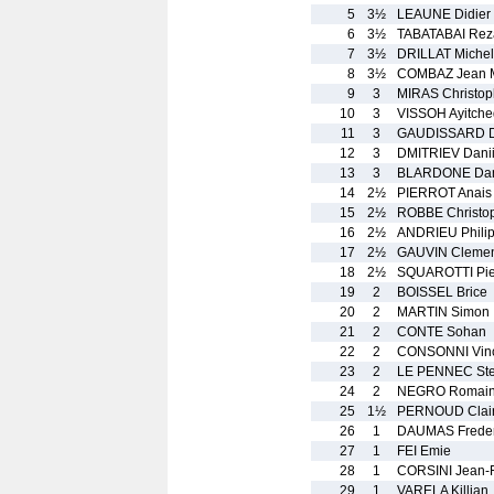
5
3½
LEAUNE Didier
6
3½
TABATABAI Rez
7
3½
DRILLAT Michel
8
3½
COMBAZ Jean M
9
3
MIRAS Christo
10
3
VISSOH Ayitched
11
3
GAUDISSARD D
12
3
DMITRIEV Danii
13
3
BLARDONE Dan
14
2½
PIERROT Anais
15
2½
ROBBE Christo
16
2½
ANDRIEU Phili
17
2½
GAUVIN Cleme
18
2½
SQUAROTTI Pie
19
2
BOISSEL Brice
20
2
MARTIN Simon
21
2
CONTE Sohan
22
2
CONSONNI Vin
23
2
LE PENNEC St
24
2
NEGRO Romai
25
1½
PERNOUD Clai
26
1
DAUMAS Freder
27
1
FEI Emie
28
1
CORSINI Jean-F
29
1
VARELA Killian