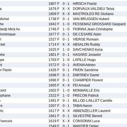
1807 F
0 - 1
HIRSCH Frantz
a
1676 F
X - X
DORVAUX-VALDIEU Teiva
1809 F
X - X
MASTROLEO RE Giuliano
ichel
1738 F
0 - 1
VAN BRUGGEN Hubert
phe
1842 F
1 - 0
FESSEMAZ GROSSARD Gaspard
edji Mick Ax
1746 F
1 - 0
FIORINA Jean-Christophe
ominique
1677 F
0 - 1
DE CESARE Alain
l
1527 F
0 - 1
VIERGE Romain
iel
1714 F
X - X
ABSALON Ruddy
1625 F
1 - 0
SAVCHENKO Iryna
phe
1801 F
0 - 1
HASARD Josselin
ppe
1763 F
1 - 0
LAPILLE Hugo
nt
1572 F
0 - 1
AVENIA Adrien
r Paolo
1426 F
0 - 1
FRION Sandrine
1698 F
0 - 1
DMITRIEV Damir
1696 F
0 - 1
CHAMPIER Florent
1605 F
X - X
FEI Arnaud
cent
1602 F
1 - 0
MONMAILLE Eric
ephane
1522 F
1 - 0
FRECON Patrick
n
1491 F
0 - 1
BILLOD-LAILLET Camille
re
1507 F
0 - 1
TABAI Aaron
ic
1617 F
X - X
ABBENZELLER Laurent
1661 F
0 - 1
SILVESTRE Benoit
rancois
1619 F
X - X
CONSONNI Luca
1549 F
0 - 1
WANTIER Didier