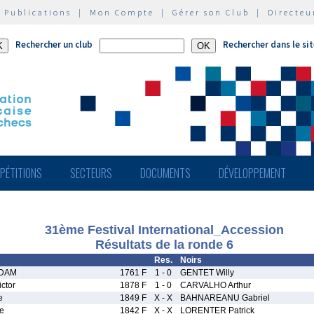
|
Publications
|
Mon Compte
|
Gérer son Club
|
Directeu
Rechercher un club
Rechercher dans le si
PÉTITIONS
SECTEURS
DOCUMENTS
DÉVELOPPEMENT
31ème Festival International_Accession
Résultats de la ronde 6
Res.
Noirs
DAM
1761 F
1 - 0
GENTET Willy
ctor
1878 F
1 - 0
CARVALHO Arthur
e
1849 F
X - X
BAHNAREANU Gabriel
e
1842 F
X - X
LORENTER Patrick