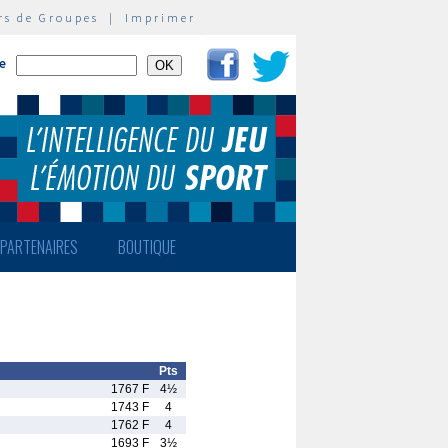
rs de Groupes
|
Imprimer
te
PARTENAIRES
BOUTIQUE
Pts
1767 F
4½
1743 F
4
1762 F
4
1693 F
3½