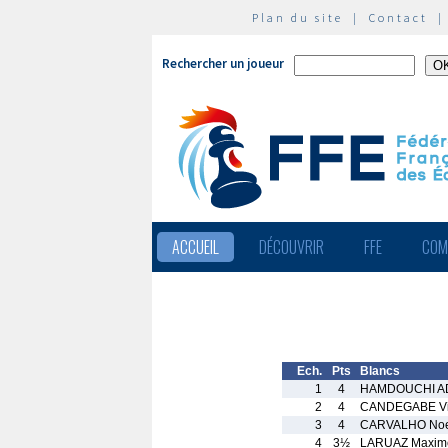
Plan du site
|
Contact
Rechercher un joueur
ACCUEIL
DÉCOUVRIR
FFE
COM
Ech.
Pts
Blancs
1
4
HAMDOUCHI A
2
4
CANDEGABE Vi
3
4
CARVALHO No
4
3½
LARUAZ Maxim