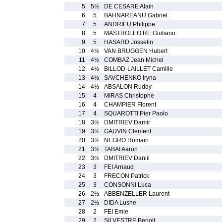
5
5½
DE CESARE Alain
6
5
BAHNAREANU Gabriel
7
5
ANDRIEU Philippe
8
5
MASTROLEO RE Giuliano
9
5
HASARD Josselin
10
4½
VAN BRUGGEN Hubert
11
4½
COMBAZ Jean Michel
12
4½
BILLOD-LAILLET Camille
13
4½
SAVCHENKO Iryna
14
4½
ABSALON Ruddy
15
4
MIRAS Christophe
16
4
CHAMPIER Florent
17
4
SQUAROTTI Pier Paolo
18
3½
DMITRIEV Damir
19
3½
GAUVIN Clement
20
3½
NEGRO Romain
21
3½
TABAI Aaron
22
3½
DMITRIEV Daniil
23
3
FEI Arnaud
24
3
FRECON Patrick
25
3
CONSONNI Luca
26
2½
ABBENZELLER Laurent
27
2½
DIDA Lushe
28
2
FEI Emie
29
2
SILVESTRE Benoit