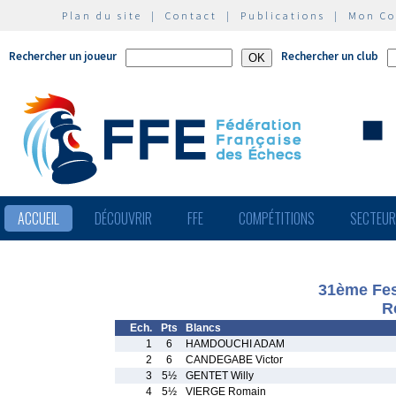
Plan du site
|
Contact
|
Publications
|
Mon C
Rechercher un joueur
Rechercher un club
ACCUEIL
DÉCOUVRIR
FFE
COMPÉTITIONS
SECTEU
31ème Fes
R
Ech.
Pts
Blancs
1
6
HAMDOUCHI ADAM
2
6
CANDEGABE Victor
3
5½
GENTET Willy
4
5½
VIERGE Romain