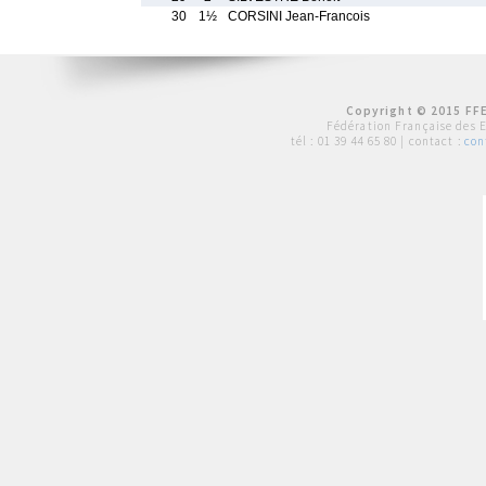
30
1½
CORSINI Jean-Francois
Copyright © 2015 FFE
Fédération Française des 
tél :
01 39 44 65 80
| contact :
con