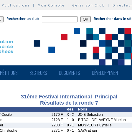
|
Publications
|
Mon Compte
|
Gérer son Club
|
Directeu
Rechercher un club
Rechercher dans le si
PÉTITIONS
SECTEURS
DOCUMENTS
DÉVELOPPEMENT
31éme Festival International_Principal
Résultats de la ronde 7
Res.
Noirs
Cecile
2170 F
X - X
JOIE Sebastien
yn
2128 F
1 - 0
BITBOL-DELAVEYNE Maelan
el
2208 F
0 - 1
MONPEURT Cyrielle
Christophe
2271 F
0 - 1
SAYA Ethan