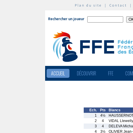
Plan du site
|
Contact
Rechercher un joueur
ACCUEIL
DÉCOUVRIR
FFE
COM
Ech.
Pts
Blancs
1
4½
HAUSSERNOT 
2
4
VIDAL Llewell
3
4
DELEVA Micha
4
3½
OLIVIER Jean-