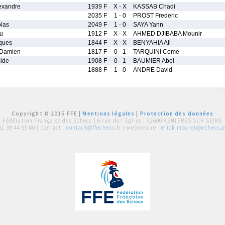
xandre
1939 F
X - X
KASSAB Chadi
2035 F
1 - 0
PROST Frederic
las
2049 F
1 - 0
SAYA Yann
u
1912 F
X - X
AHMED DJIBABA Mounir
ques
1844 F
X - X
BENYAHIA Ali
Damien
1817 F
0 - 1
TARQUINI Come
ide
1908 F
0 - 1
BAUMIER Abel
1888 F
1 - 0
ANDRE David
Copyright © 2015 FFE |
Mentions légales
|
Protection des données
Fédération Française des Echecs |
6 rue de l'Eglise | 92600 ASNIERES SUR SEINE
01 39 44 65 80
| contact :
contact@ffechecs.fr
| webmestre :
erick.mouret@echecs.as