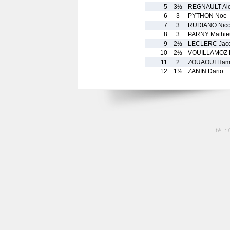
5
3½
REGNAULT Ale
6
3
PYTHON Noe
7
3
RUDIANO Nico
8
3
PARNY Mathie
9
2½
LECLERC Jac
10
2½
VOUILLAMOZ 
11
2
ZOUAOUI Ham
12
1½
ZANIN Dario
tél :