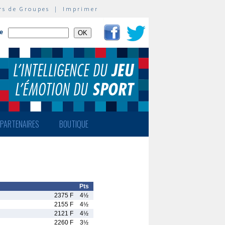
rs de Groupes
|
Imprimer
te
PARTENAIRES
BOUTIQUE
Pts
2375 F
4½
2155 F
4½
2121 F
4½
2260 F
3½