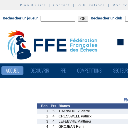
Plan du site
|
Contact
|
Publications
|
Mon C
Rechercher un joueur
Rechercher un club
ACCUEIL
DÉCOUVRIR
FFE
COMPÉTITIONS
SECTEU
R
Ech.
Pts
Blancs
1
5
TRANVOUEZ Pierre
2
4
CRESSWELL Patrick
3
4
LEFEBVRE Matthieu
4
4
GROJEAN Remi