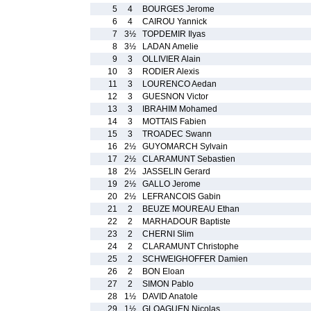
5
4
BOURGES Jerome
6
4
CAIROU Yannick
7
3½
TOPDEMIR Ilyas
8
3½
LADAN Amelie
9
3
OLLIVIER Alain
10
3
RODIER Alexis
11
3
LOURENCO Aedan
12
3
GUESNON Victor
13
3
IBRAHIM Mohamed
14
3
MOTTAIS Fabien
15
3
TROADEC Swann
16
2½
GUYOMARCH Sylvain
17
2½
CLARAMUNT Sebastien
18
2½
JASSELIN Gerard
19
2½
GALLO Jerome
20
2½
LEFRANCOIS Gabin
21
2
BEUZE MOUREAU Ethan
22
2
MARHADOUR Baptiste
23
2
CHERNI Slim
24
2
CLARAMUNT Christophe
25
2
SCHWEIGHOFFER Damien
26
2
BON Eloan
27
2
SIMON Pablo
28
1½
DAVID Anatole
29
1½
GLOAGUEN Nicolas