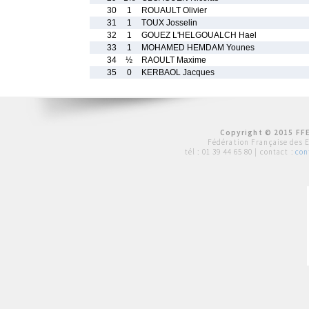
30
1
ROUAULT Olivier
31
1
TOUX Josselin
32
1
GOUEZ L'HELGOUALCH Hael
33
1
MOHAMED HEMDAM Younes
34
½
RAOULT Maxime
35
0
KERBAOL Jacques
Copyright © 2015 FFE
Fédération Française des 
tél :
01 39 44 65 80
| contact :
con