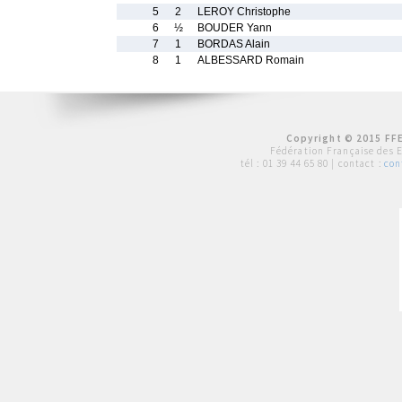
5
2
LEROY Christophe
6
½
BOUDER Yann
7
1
BORDAS Alain
8
1
ALBESSARD Romain
Copyright © 2015 FFE
Fédération Française des 
tél :
01 39 44 65 80
| contact :
con