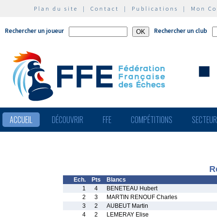
Plan du site
|
Contact
|
Publications
|
Mon C
Rechercher un joueur
Rechercher un club
ACCUEIL
DÉCOUVRIR
FFE
COMPÉTITIONS
SECTEU
R
Ech.
Pts
Blancs
1
4
BENETEAU Hubert
2
3
MARTIN RENOUF Charles
3
2
AUBEUT Martin
4
2
LEMERAY Elise