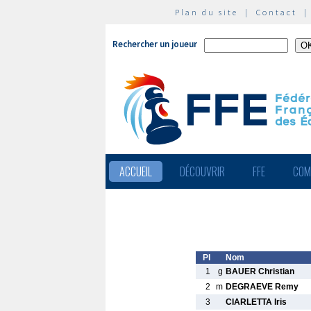
Plan du site
|
Contact
Rechercher un joueur
ACCUEIL
DÉCOUVRIR
FFE
COM
Pl
Nom
1
g
BAUER Christian
2
m
DEGRAEVE Remy
3
CIARLETTA Iris