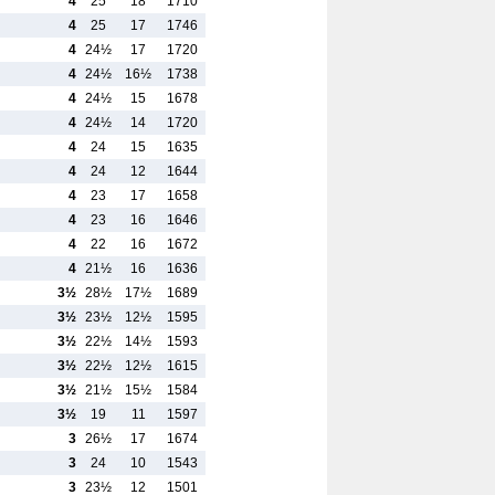
4
25
18
1710
4
25
17
1746
4
24½
17
1720
4
24½
16½
1738
4
24½
15
1678
4
24½
14
1720
4
24
15
1635
4
24
12
1644
4
23
17
1658
4
23
16
1646
4
22
16
1672
4
21½
16
1636
3½
28½
17½
1689
3½
23½
12½
1595
3½
22½
14½
1593
3½
22½
12½
1615
3½
21½
15½
1584
3½
19
11
1597
3
26½
17
1674
3
24
10
1543
3
23½
12
1501