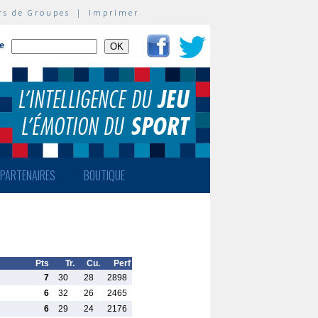
rs de Groupes
|
Imprimer
te
PARTENAIRES
BOUTIQUE
Pts
Tr.
Cu.
Perf
7
30
28
2898
6
32
26
2465
6
29
24
2176