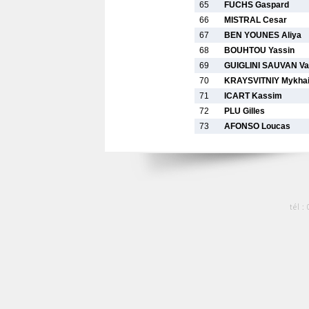
65
FUCHS Gaspard
66
MISTRAL Cesar
67
BEN YOUNES Aliya
68
BOUHTOU Yassin
69
GUIGLINI SAUVAN V
70
KRAYSVITNIY Mykhai
71
ICART Kassim
72
PLU Gilles
73
AFONSO Loucas
tél :