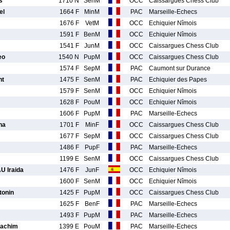
s
1710 N
SenM
OCC
Caissargues Chess Club
el
1664 F
MinM
PAC
Marseille-Echecs
1676 F
VetM
OCC
Echiquier Nîmois
1591 F
BenM
OCC
Echiquier Nîmois
1541 F
JunM
OCC
Caissargues Chess Club
eo
1540 N
PupM
OCC
Caissargues Chess Club
1574 F
SepM
PAC
Caumont sur Durance
nt
1475 F
SenM
PAC
Echiquier des Papes
1579 F
SenM
OCC
Echiquier Nîmois
1628 F
PouM
OCC
Echiquier Nîmois
1606 F
PupM
PAC
Marseille-Echecs
na
1701 F
MinF
OCC
Caissargues Chess Club
1677 F
SepM
OCC
Caissargues Chess Club
1486 F
PupF
PAC
Marseille-Echecs
1199 E
SenM
OCC
Caissargues Chess Club
 Iraida
1476 F
JunF
OCC
Echiquier Nîmois
1600 F
SenM
OCC
Echiquier Nîmois
onin
1425 F
PupM
OCC
Caissargues Chess Club
1625 F
BenF
PAC
Marseille-Echecs
1493 F
PupM
PAC
Marseille-Echecs
oachim
1399 E
PouM
PAC
Marseille-Echecs