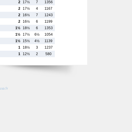
2
17½
7
1356
2
17½
4
1167
2
16½
7
1243
2
16½
6
1199
1½
18½
6
1353
1½
17½
6½
1054
1½
15½
4½
1139
1
18½
3
1237
1
12½
2
580
so.fr