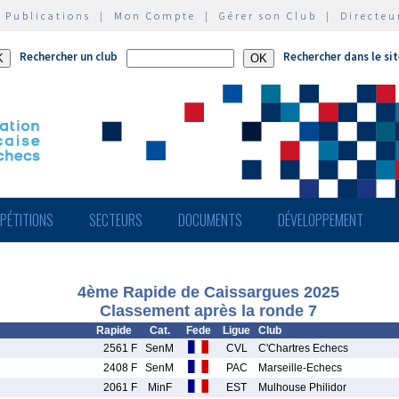
|
Publications
|
Mon Compte
|
Gérer son Club
|
Directeu
Rechercher un club
Rechercher dans le si
PÉTITIONS
SECTEURS
DOCUMENTS
DÉVELOPPEMENT
4ème Rapide de Caissargues 2025
Classement après la ronde 7
Rapide
Cat.
Fede
Ligue
Club
2561 F
SenM
CVL
C'Chartres Echecs
2408 F
SenM
PAC
Marseille-Echecs
2061 F
MinF
EST
Mulhouse Philidor