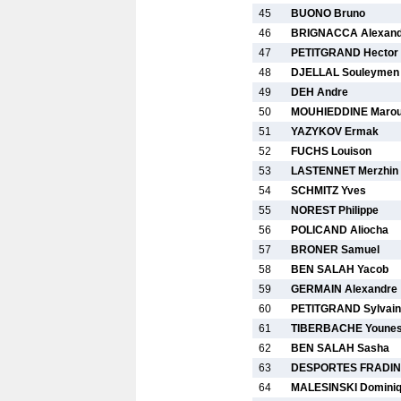
45
BUONO Bruno
46
BRIGNACCA Alexand
47
PETITGRAND Hector
48
DJELLAL Souleymen
49
DEH Andre
50
MOUHIEDDINE Maro
51
YAZYKOV Ermak
52
FUCHS Louison
53
LASTENNET Merzhin
54
SCHMITZ Yves
55
NOREST Philippe
56
POLICAND Aliocha
57
BRONER Samuel
58
BEN SALAH Yacob
59
GERMAIN Alexandre
60
PETITGRAND Sylvain
61
TIBERBACHE Youne
62
BEN SALAH Sasha
63
DESPORTES FRADIN 
64
MALESINSKI Domini