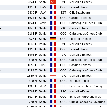
2341 F
SenM
PAC
Marseille-Echecs
1916 F
JunM
OCC
Lattes-Echecs
2336 F
VetM
EST
C.E. Strasbourg
1637 F
SenM
OCC
Castries-Echecs
e
1841 F
VetM
OCC
Caissargues Chess Club
e
1846 F
SenM
PAC
Cassis Echecs
2181 F
SenM
OCC
Caissargues Chess Club
2025 F
SenM
OCC
Echiquier Nîmois
1638 F
PouM
PAC
Marseille-Echecs
1933 F
BenM
OCC
Lattes-Echecs
1908 F
SenM
PAC
Marseille-Echecs
1630 N
SepM
OCC
Caissargues Chess Club
1650 F
PupF
OCC
Castries-Echecs
ard
1199 E
SepM
OCC
Caissargues Chess Club
1830 N
SenM
PAC
Marseille-Echecs
1820 N
SenM
OCC
Vergèze Echecs
1900 F
VetM
BRE
Echiquier club de Pontivy
r
1707 F
BenM
PAC
Marseille-Echecs
1614 F
BenM
OCC
Echiquier du Grand Ales
1740 N
SepM
OCC
Club d'Echecs de Lavérune