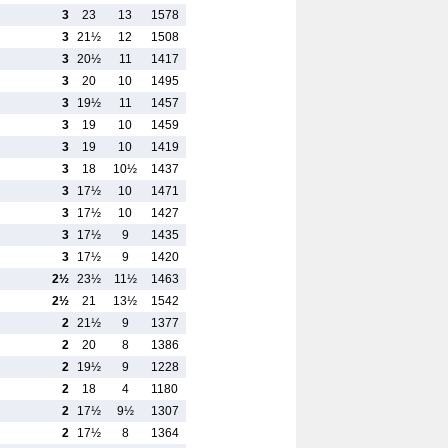
3
23
13
1578
3
21½
12
1508
3
20½
11
1417
3
20
10
1495
3
19½
11
1457
3
19
10
1459
3
19
10
1419
3
18
10½
1437
3
17½
10
1471
3
17½
10
1427
3
17½
9
1435
3
17½
9
1420
2½
23½
11½
1463
2½
21
13½
1542
2
21½
9
1377
2
20
8
1386
2
19½
9
1228
2
18
4
1180
2
17½
9½
1307
2
17½
8
1364