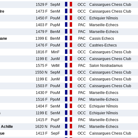
1529 F
SepM
OCC
Caissargues Chess Club
re
1473 F
SenM
OCC
Caissargues Chess Club
1450 F
PouM
OCC
Echiquier Nîmois
1403 F
PupM
PAC
Marseille-Echecs
1479 F
BenM
PAC
Marseille-Echecs
uane
1399 E
BenM
PAC
Cassis Echecs
1476 F
PouM
OCC
Castries-Echecs
1816 F
MinF
OCC
Caissargues Chess Club
1199 E
JunM
OCC
Caissargues Chess Club
1575 F
VetM
PAC
Salon Nostradamus
1550 N
SepM
OCC
Caissargues Chess Club
1199 E
JunM
OCC
Caissargues Chess Club
1503 F
PouM
OCC
Caissargues Chess Club
1430 F
PouM
PAC
Marseille-Echecs
1516 F
PpoM
PAC
Marseille-Echecs
1404 F
SenM
OCC
Echiquier Nîmois
s
1199 E
SenM
OCC
Echiquier Nîmois
1415 F
PupF
PAC
Marseille-Echecs
Achille
1620 N
PouM
PAC
Marseille-Echecs
que
1413 F
SepF
OCC
Caissargues Chess Club