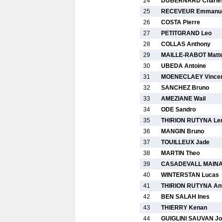
24
DUBERNARD Charle
25
RECEVEUR Emmanu
26
COSTA Pierre
27
PETITGRAND Leo
28
COLLAS Anthony
29
MAILLE-RABOT Matt
30
UBEDA Antoine
31
MOENECLAEY Vince
32
SANCHEZ Bruno
33
AMEZIANE Wail
34
ODE Sandro
35
THIRION RUTYNA Le
36
MANGIN Bruno
37
TOUILLEUX Jade
38
MARTIN Theo
39
CASADEVALL MAINAU
40
WINTERSTAN Lucas
41
THIRION RUTYNA Ant
42
BEN SALAH Ines
43
THIERRY Kenan
44
GUIGLINI SAUVAN J