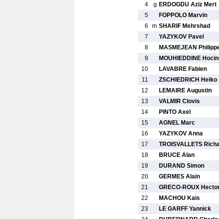
4
g
ERDOGDU Aziz Mert
5
FOPPOLO Marvin
6
m
SHARIF Mehrshad
7
YAZYKOV Pavel
8
MASMEJEAN Philipp
9
MOUHIEDDINE Hocin
10
LAVABRE Fabien
11
ZSCHIEDRICH Heiko
12
LEMAIRE Augustin
13
VALMIR Clovis
14
PINTO Axel
15
AGNEL Marc
16
YAZYKOV Anna
17
TROISVALLETS Rich
18
BRUCE Alan
19
DURAND Simon
20
GERMES Alain
21
GRECO-ROUX Hecto
22
MACHOU Kais
23
LE GARFF Yannick