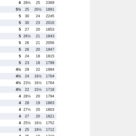
6
28½
25
2369
5½
25
20½
1891
5
30
24
2245
5
30
23
2010
5
27
20
1853
5
26½
21
1843
5
26
21
2056
5
26
20
1947
5
24
18
1815
5
23
18
1799
4½
29
22
1994
4½
24
16½
1704
4½
23½
16½
1764
4½
22
15½
1718
4
28½
20
1794
4
28
19
1863
4
27½
20
1803
4
27
20
1821
4
25½
16½
1752
4
25
18½
1712