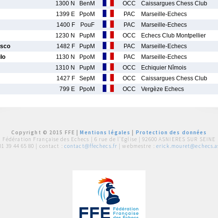
1300 N
BenM
OCC
Caissargues Chess Club
1399 E
PpoM
PAC
Marseille-Echecs
1400 F
PouF
PAC
Marseille-Echecs
1230 N
PupM
OCC
Echecs Club Montpellier
asco
1482 F
PupM
PAC
Marseille-Echecs
lo
1130 N
PpoM
PAC
Marseille-Echecs
1310 N
PupM
OCC
Echiquier Nîmois
1427 F
SepM
OCC
Caissargues Chess Club
799 E
PpoM
OCC
Vergèze Echecs
Copyright © 2015 FFE |
Mentions légales
|
Protection des données
Fédération Française des Echecs |
6 rue de l'Eglise | 92600 ASNIERES SUR SEINE
01 39 44 65 80
| contact :
contact@ffechecs.fr
| webmestre :
erick.mouret@echecs.as