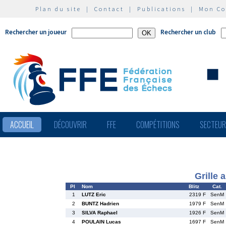
Plan du site
|
Contact
|
Publications
|
Mon C
Rechercher un joueur
Rechercher un club
ACCUEIL
DÉCOUVRIR
FFE
COMPÉTITIONS
SECTEU
Grille 
Pl
Nom
Blitz
Cat.
1
LUTZ Eric
2319 F
SenM
2
BUNTZ Hadrien
1979 F
SenM
3
SILVA Raphael
1926 F
SenM
4
POULAIN Lucas
1697 F
SenM