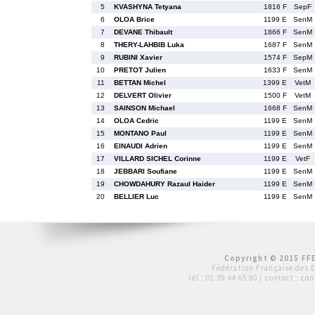
5
KVASHYNA Tetyana
1816 F
SepF
6
OLOA Brice
1199 E
SenM
7
DEVANE Thibault
1866 F
SenM
8
THERY-LAHBIB Luka
1687 F
SenM
9
RUBINI Xavier
1574 F
SepM
10
PRETOT Julien
1633 F
SenM
11
BETTAN Michel
1399 E
VetM
12
DELVERT Olivier
1500 F
VetM
13
SAINSON Michael
1668 F
SenM
14
OLOA Cedric
1199 E
SenM
15
MONTANO Paul
1199 E
SenM
16
EINAUDI Adrien
1199 E
SenM
17
VILLARD SICHEL Corinne
1199 E
VetF
18
JEBBARI Soufiane
1199 E
SenM
19
CHOWDAHURY Razaul Haider
1199 E
SenM
20
BELLIER Luc
1199 E
SenM
Copyright © 2015 FFE
Fédération Française des 
tél :
01 39 44 65 80
| contact :
con