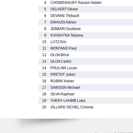
4
CHOWDAHURY Razaul Haider
5
DELVERT Olivier
6
DEVANE Thibault
7
EINAUDI Adrien
8
JEBBARI Soufiane
9
KVASHYNA Tetyana
10
LUTZ Eric
11
MONTANO Paul
12
OLOA Brice
13
OLOA Cedric
14
POULAIN Lucas
15
PRETOT Julien
16
RUBINI Xavier
17
SAINSON Michael
18
SILVA Raphael
19
THERY-LAHBIB Luka
20
VILLARD SICHEL Corinne