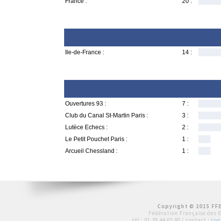
France :
20 :
Ile-de-France :
14 :
Ouvertures 93 :
7 :
Club du Canal St-Martin Paris :
3 :
Lutèce Echecs :
2 :
Le Petit Pouchet Paris :
1 :
Arcueil Chessland :
1 :
Copyright © 2015 FFE
Fédération Française des 
tél :
01 39 44 65 80
| contact :
con