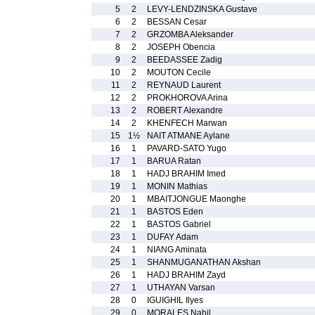
5
2
LEVY-LENDZINSKA Gustave
6
2
BESSAN Cesar
7
2
GRZOMBA Aleksander
8
2
JOSEPH Obencia
9
2
BEEDASSEE Zadig
10
2
MOUTON Cecile
11
2
REYNAUD Laurent
12
2
PROKHOROVA Arina
13
2
ROBERT Alexandre
14
2
KHENFECH Marwan
15
1½
NAIT ATMANE Aylane
16
1
PAVARD-SATO Yugo
17
1
BARUA Ratan
18
1
HADJ BRAHIM Imed
19
1
MONIN Mathias
20
1
MBAITJONGUE Maonghe
21
1
BASTOS Eden
22
1
BASTOS Gabriel
23
1
DUFAY Adam
24
1
NIANG Aminata
25
1
SHANMUGANATHAN Akshan
26
1
HADJ BRAHIM Zayd
27
1
UTHAYAN Varsan
28
0
IGUIGHIL Ilyes
29
0
MORALES Nahil