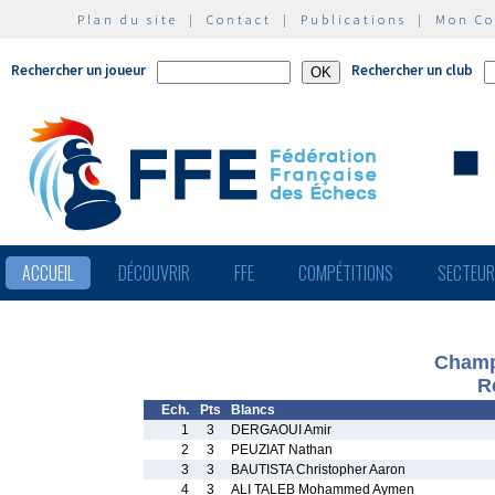
Plan du site
|
Contact
|
Publications
|
Mon C
Rechercher un joueur
Rechercher un club
ACCUEIL
DÉCOUVRIR
FFE
COMPÉTITIONS
SECTEU
Champi
R
Ech.
Pts
Blancs
1
3
DERGAOUI Amir
2
3
PEUZIAT Nathan
3
3
BAUTISTA Christopher Aaron
4
3
ALI TALEB Mohammed Aymen