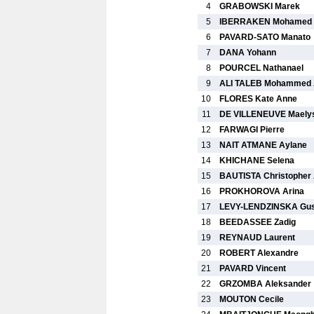
4
GRABOWSKI Marek
5
IBERRAKEN Mohamed
6
PAVARD-SATO Manato
7
DANA Yohann
8
POURCEL Nathanael
9
ALI TALEB Mohammed
10
FLORES Kate Anne
11
DE VILLENEUVE Maely
12
FARWAGI Pierre
13
NAIT ATMANE Aylane
14
KHICHANE Selena
15
BAUTISTA Christopher
16
PROKHOROVA Arina
17
LEVY-LENDZINSKA Gus
18
BEEDASSEE Zadig
19
REYNAUD Laurent
20
ROBERT Alexandre
21
PAVARD Vincent
22
GRZOMBA Aleksander
23
MOUTON Cecile