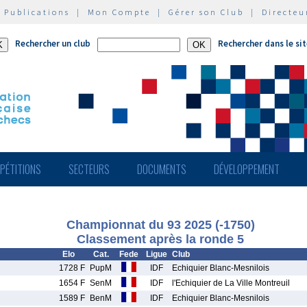
|
Publications
|
Mon Compte
|
Gérer son Club
|
Directeu
Rechercher un club
Rechercher dans le si
PÉTITIONS
SECTEURS
DOCUMENTS
DÉVELOPPEMENT
Championnat du 93 2025 (-1750)
Classement après la ronde 5
Elo
Cat.
Fede
Ligue
Club
1728 F
PupM
IDF
Echiquier Blanc-Mesnilois
1654 F
SenM
IDF
l'Echiquier de La Ville Montreuil
1589 F
BenM
IDF
Echiquier Blanc-Mesnilois