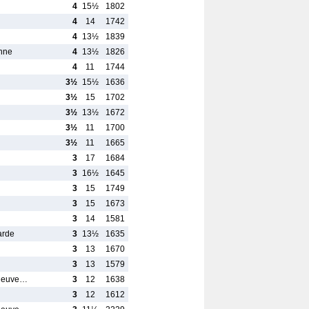
4
15½
1802
4
14
1742
4
13½
1839
nne
4
13½
1826
4
11
1744
3½
15½
1636
3½
15
1702
3½
13½
1672
3½
11
1700
3½
11
1665
3
17
1684
3
16½
1645
3
15
1749
3
15
1673
3
14
1581
arde
3
13½
1635
3
13
1670
3
13
1579
rneuve…
3
12
1638
3
12
1612