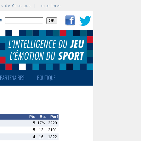
rs de Groupes
|
Imprimer
te
PARTENAIRES
BOUTIQUE
Pts
Bu.
Perf
5
17½
2229
5
13
2191
4
16
1822