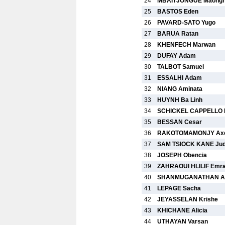
24
MBAITJONGUE Maong
25
BASTOS Eden
26
PAVARD-SATO Yugo
27
BARUA Ratan
28
KHENFECH Marwan
29
DUFAY Adam
30
TALBOT Samuel
31
ESSALHI Adam
32
NIANG Aminata
33
HUYNH Ba Linh
34
SCHICKEL CAPPELLO 
35
BESSAN Cesar
36
RAKOTOMAMONJY Axe
37
SAM TSIOCK KANE Jud
38
JOSEPH Obencia
39
ZAHRAOUI HLILIF Emr
40
SHANMUGANATHAN A
41
LEPAGE Sacha
42
JEYASSELAN Krishe
43
KHICHANE Alicia
44
UTHAYAN Varsan