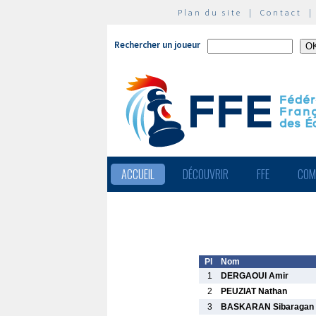
Plan du site
|
Contact
Rechercher un joueur
ACCUEIL
DÉCOUVRIR
FFE
COM
Pl
Nom
1
DERGAOUI Amir
2
PEUZIAT Nathan
3
BASKARAN Sibaragan