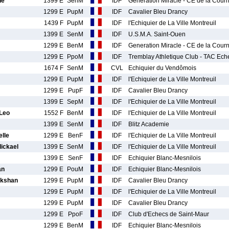
he
1399 E
SenM
IDF
Generation Miracle - CE de la Cou
1299 E
PupM
IDF
Cavalier Bleu Drancy
1439 F
PupM
IDF
l'Echiquier de La Ville Montreuil
1399 E
SenM
IDF
U.S.M.A. Saint-Ouen
1299 E
BenM
IDF
Generation Miracle - CE de la Cou
1299 E
PpoM
IDF
Tremblay Athletique Club - TAC Ech
1674 F
SenM
CVL
Echiquier du Vendômois
1299 E
PupM
IDF
l'Echiquier de La Ville Montreuil
1299 E
PupF
IDF
Cavalier Bleu Drancy
1399 E
SepM
IDF
l'Echiquier de La Ville Montreuil
Leo
1552 F
BenM
IDF
l'Echiquier de La Ville Montreuil
1399 E
SenM
IDF
Blitz Academie
lle
1299 E
BenF
IDF
l'Echiquier de La Ville Montreuil
ickael
1399 E
SenM
IDF
l'Echiquier de La Ville Montreuil
1399 E
SenF
IDF
Echiquier Blanc-Mesnilois
an
1299 E
PouM
IDF
Echiquier Blanc-Mesnilois
kshan
1299 E
PupM
IDF
Cavalier Bleu Drancy
1299 E
PupM
IDF
l'Echiquier de La Ville Montreuil
1299 E
PupM
IDF
Cavalier Bleu Drancy
1299 E
PpoF
IDF
Club d'Echecs de Saint-Maur
1299 E
BenM
IDF
Echiquier Blanc-Mesnilois