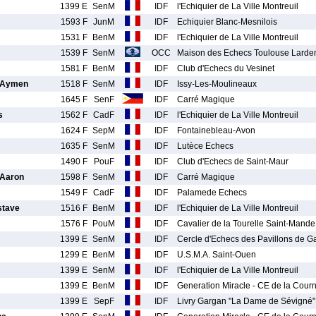
1399 E
SenM
IDF
l'Echiquier de La Ville Montreuil
1593 F
JunM
IDF
Echiquier Blanc-Mesnilois
1531 F
BenM
IDF
l'Echiquier de La Ville Montreuil
1539 F
SenM
OCC
Maison des Echecs Toulouse Larde
1581 F
BenM
IDF
Club d'Echecs du Vesinet
 Aymen
1518 F
SenM
IDF
Issy-Les-Moulineaux
1645 F
SenF
IDF
Carré Magique
s
1562 F
CadF
IDF
l'Echiquier de La Ville Montreuil
1624 F
SepM
IDF
Fontainebleau-Avon
1635 F
SenM
IDF
Lutèce Echecs
1490 F
PouF
IDF
Club d'Echecs de Saint-Maur
 Aaron
1598 F
SenM
IDF
Carré Magique
1549 F
CadF
IDF
Palamede Echecs
tave
1516 F
BenM
IDF
l'Echiquier de La Ville Montreuil
1576 F
PouM
IDF
Cavalier de la Tourelle Saint-Mande
1399 E
SenM
IDF
Cercle d'Echecs des Pavillons de G
1299 E
BenM
IDF
U.S.M.A. Saint-Ouen
1399 E
SenM
IDF
l'Echiquier de La Ville Montreuil
1399 E
BenM
IDF
Generation Miracle - CE de la Cou
1399 E
SepF
IDF
Livry Gargan "La Dame de Sévigné"