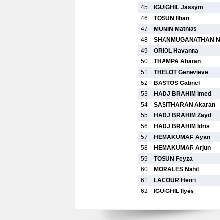
45
IGUIGHIL Jassym
46
TOSUN Ilhan
47
MONIN Mathias
48
SHANMUGANATHAN N
49
ORIOL Havanna
50
THAMPA Aharan
51
THELOT Genevieve
52
BASTOS Gabriel
53
HADJ BRAHIM Imed
54
SASITHARAN Akaran
55
HADJ BRAHIM Zayd
56
HADJ BRAHIM Idris
57
HEMAKUMAR Ayan
58
HEMAKUMAR Arjun
59
TOSUN Feyza
60
MORALES Nahil
61
LACOUR Henri
62
IGUIGHIL Ilyes