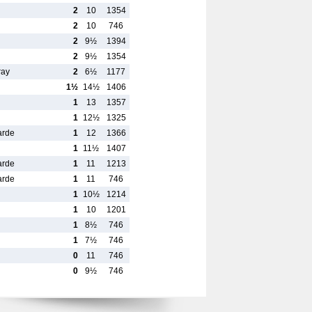
2
10
1354
2
10
746
2
9½
1394
2
9½
1354
ray
2
6½
1177
1½
14½
1406
1
13
1357
1
12½
1325
arde
1
12
1366
1
11½
1407
arde
1
11
1213
arde
1
11
746
1
10½
1214
1
10
1201
1
8½
746
1
7½
746
0
11
746
0
9½
746