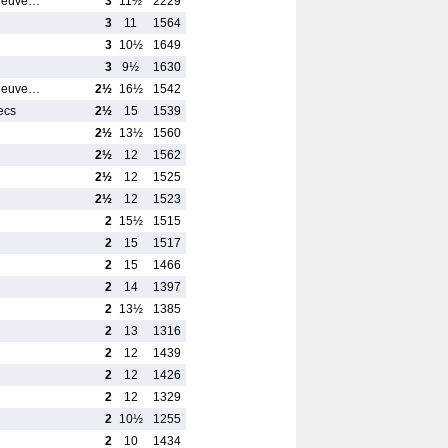
rneuve…
3
11½
2229
3
11
1564
3
10½
1649
3
9½
1630
rneuve…
2½
16½
1542
ecs
2½
15
1539
2½
13½
1560
2½
12
1562
2½
12
1525
2½
12
1523
2
15½
1515
2
15
1517
2
15
1466
2
14
1397
2
13½
1385
2
13
1316
2
12
1439
2
12
1426
2
12
1329
2
10½
1255
2
10
1434