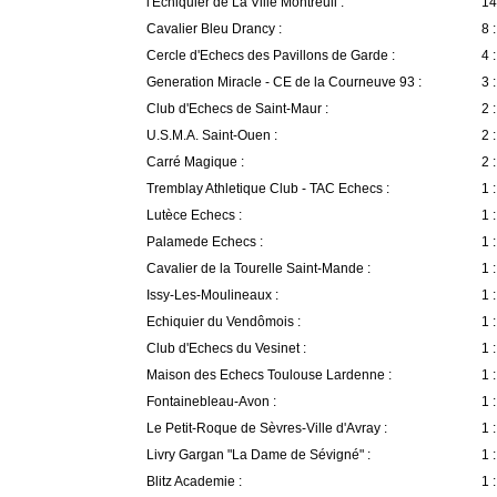
l'Echiquier de La Ville Montreuil :
14
Cavalier Bleu Drancy :
8 :
Cercle d'Echecs des Pavillons de Garde :
4 :
Generation Miracle - CE de la Courneuve 93 :
3 :
Club d'Echecs de Saint-Maur :
2 :
U.S.M.A. Saint-Ouen :
2 :
Carré Magique :
2 :
Tremblay Athletique Club - TAC Echecs :
1 :
Lutèce Echecs :
1 :
Palamede Echecs :
1 :
Cavalier de la Tourelle Saint-Mande :
1 :
Issy-Les-Moulineaux :
1 :
Echiquier du Vendômois :
1 :
Club d'Echecs du Vesinet :
1 :
Maison des Echecs Toulouse Lardenne :
1 :
Fontainebleau-Avon :
1 :
Le Petit-Roque de Sèvres-Ville d'Avray :
1 :
Livry Gargan "La Dame de Sévigné" :
1 :
Blitz Academie :
1 :