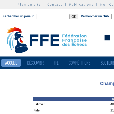
Plan du site
|
Contact
|
Publications
|
Mon C
Rechercher un joueur
Rechercher un club
ACCUEIL
DÉCOUVRIR
FFE
COMPÉTITIONS
SECTEU
Champi
R
Estimé :
40
Fide :
21