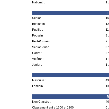
National :
1 :
R
Senior :
16
Benjamin :
12
Pupille :
11
Poussin :
9 :
Petit-Poussin :
7 :
Senior Plus :
3 :
Cadet :
2 :
Vétéran :
1 :
Junior :
1 :
Masculin :
49
Féminin :
13
R
Non Classés :
40
Classement entre 1600 et 1800 :
6 :