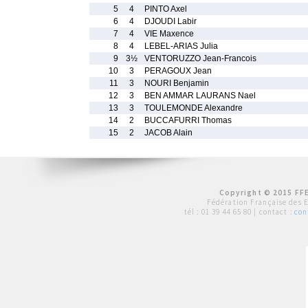
5
4
PINTO Axel
6
4
DJOUDI Labir
7
4
VIE Maxence
8
4
LEBEL-ARIAS Julia
9
3½
VENTORUZZO Jean-Francois
10
3
PERAGOUX Jean
11
3
NOURI Benjamin
12
3
BEN AMMAR LAURANS Nael
13
3
TOULEMONDE Alexandre
14
2
BUCCAFURRI Thomas
15
2
JACOB Alain
Copyright © 2015 FFE
Fédération Française des 
tél :
01 39 44 65 80
| contact :
con