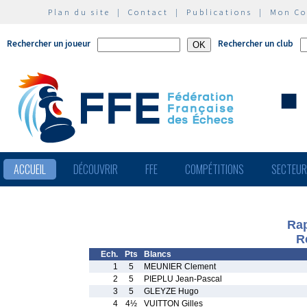
Plan du site
|
Contact
|
Publications
|
Mon C
Rechercher un joueur
Rechercher un club
ACCUEIL
DÉCOUVRIR
FFE
COMPÉTITIONS
SECTEU
Rap
R
Ech.
Pts
Blancs
1
5
MEUNIER Clement
2
5
PIEPLU Jean-Pascal
3
5
GLEYZE Hugo
4
4½
VUITTON Gilles