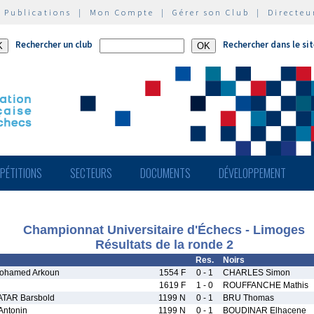
|
Publications
|
Mon Compte
|
Gérer son Club
|
Directeu
Rechercher un club
Rechercher dans le si
PÉTITIONS
SECTEURS
DOCUMENTS
DÉVELOPPEMENT
Championnat Universitaire d'Échecs - Limoges
Résultats de la ronde 2
Res.
Noirs
ohamed Arkoun
1554 F
0 - 1
CHARLES Simon
1619 F
1 - 0
ROUFFANCHE Mathis
AR Barsbold
1199 N
0 - 1
BRU Thomas
ntonin
1199 N
0 - 1
BOUDINAR Elhacene