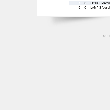
5
0
FICHOU Antoi
6
0
LAMPIS Alessi
tél :