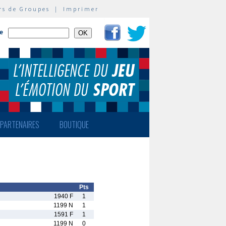
rs de Groupes
|
Imprimer
te
PARTENAIRES
BOUTIQUE
Pts
1940 F
1
1199 N
1
1591 F
1
1199 N
0