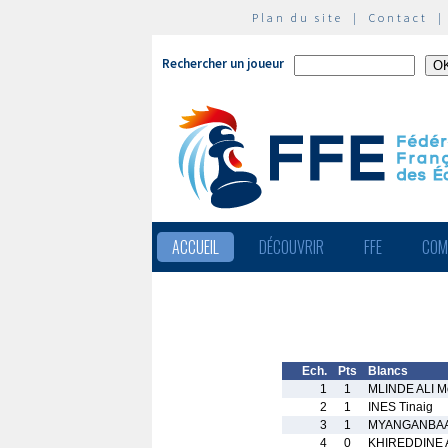
Plan du site
|
Contact
Rechercher un joueur
ACCUEIL
DÉCOUVRIR
FFE
COM
Ech.
Pts
Blancs
1
1
MLINDE ALI M
2
1
INES Tinaig
3
1
MYANGANBAAT
4
0
KHIREDDINE A