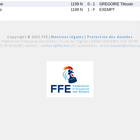
ne
1199 N
0 - 1
GREGOIRE Titouan
o
1199 N
1 - F
EXEMPT
Copyright © 2015 FFE |
Mentions légales
|
Protection des données
Fédération Française des Echecs |
6 rue de l'Eglise | 92600 ASNIERES SUR SEINE
01 39 44 65 80
| contact :
contact@ffechecs.fr
| webmestre :
erick.mouret@echecs.as