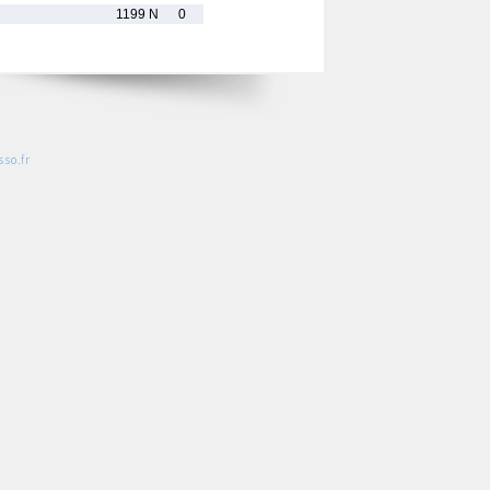
1199 N
0
so.fr