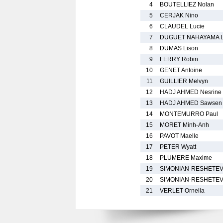
4
BOUTELLIEZ Nolan
5
CERJAK Nino
6
CLAUDEL Lucie
7
DUGUET NAHAYAMA L
8
DUMAS Lison
9
FERRY Robin
10
GENET Antoine
11
GUILLIER Melvyn
12
HADJ AHMED Nesrine
13
HADJ AHMED Sawsen
14
MONTEMURRO Paul
15
MORET Minh-Anh
16
PAVOT Maelle
17
PETER Wyatt
18
PLUMERE Maxime
19
SIMONIAN-RESHETEV
20
SIMONIAN-RESHETEV
21
VERLET Ornella