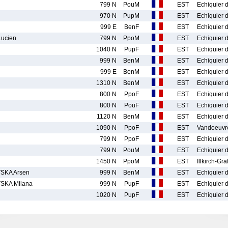
799 N
PouM
EST
Echiquier 
970 N
PupM
EST
Echiquier 
999 E
BenF
EST
Echiquier 
ucien
799 N
PpoM
EST
Echiquier 
1040 N
PupF
EST
Echiquier 
999 N
BenM
EST
Echiquier 
999 E
BenM
EST
Echiquier 
1310 N
BenM
EST
Echiquier 
800 N
PpoF
EST
Echiquier 
800 N
PouF
EST
Echiquier 
1120 N
BenM
EST
Echiquier 
1090 N
PpoF
EST
Vandoeuvr
799 N
PpoF
EST
Echiquier 
799 N
PouM
EST
Echiquier 
1450 N
PpoM
EST
Illkirch-Gr
SKA Arsen
999 N
BenM
EST
Echiquier 
SKA Milana
999 N
PupF
EST
Echiquier 
1020 N
PupF
EST
Echiquier 