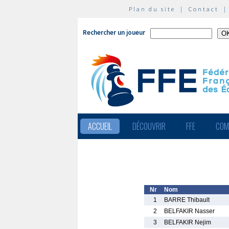
Plan du site
|
Contact
Rechercher un joueur
ACCUEIL
DÉCOUVRIR
FFE
COM
Nr
Nom
1
BARRE Thibault
2
BELFAKIR Nasser
3
BELFAKIR Nejim