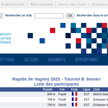
|
Publications
|
Mon Compte
|
Gérer son Club
|
Directeu
Rechercher un club
Rechercher dans le si
PÉTITIONS
SECTEURS
DOCUMENTS
DÉVELOPPEMENT
Rapide de Vagney 2025 - Tournoi B Jeunes
Liste des participants
Rapide
Cat.
Fede
Ligue
Club
999 N
PupM
EST
Illkirch-Gr
799 N
PouM
EST
Echiquier 
799 N
PpoM
EST
Echiquier 