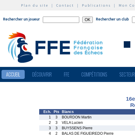
Plan du site
|
Contact
|
Publications
|
Mon C
Rechercher un joueur
Rechercher un club
ACCUEIL
DÉCOUVRIR
FFE
COMPÉTITIONS
SECTEU
16e
R
Ech.
Pts
Blancs
1
3
BOURDON Martin
2
3
VELA Lucien
3
3
BUYSSENS Pierre
4
2
BALAS DE FIGUEIREDO Pierre