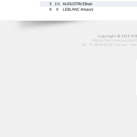
5
1½
AUGUSTIN Ethan
6
0
LEBLANC Amaury
Copyright © 2015 FFE
Fédération Française des 
tél :
01 39 44 65 80
| contact :
con