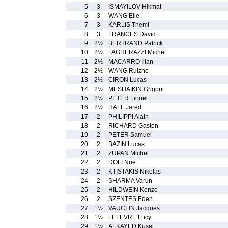
5
3
ISMAYILOV Hikmat
6
3
WANG Elie
7
3
KARLIS Themi
8
3
FRANCES David
9
2½
BERTRAND Patrick
10
2½
FAGHERAZZI Michel
11
2½
MACARRO Ilian
12
2½
WANG Ruizhe
13
2½
CIRON Lucas
14
2½
MESHAIKIN Grigorii
15
2½
PETER Lionel
16
2½
HALL Jared
17
2
PHILIPPI Alain
18
2
RICHARD Gaston
19
2
PETER Samuel
20
2
BAZIN Lucas
21
2
ZUPAN Michel
22
2
DOLI Noe
23
2
KTISTAKIS Nikolas
24
2
SHARMA Varun
25
2
HILDWEIN Kenzo
26
2
SZENTES Eden
27
1½
VAUCLIN Jacques
28
1½
LEFEVRE Lucy
29
1½
ALKAYED Kusai