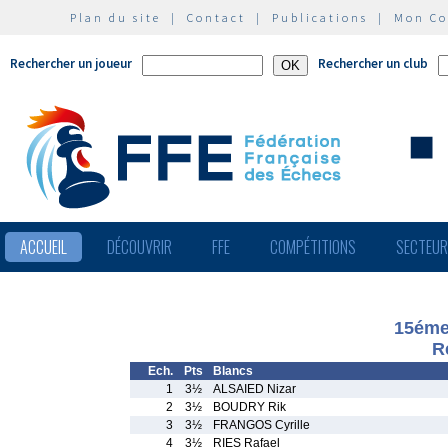
Plan du site
|
Contact
|
Publications
|
Mon C
Rechercher un joueur
Rechercher un club
ACCUEIL
DÉCOUVRIR
FFE
COMPÉTITIONS
SECTEU
15éme
R
Ech.
Pts
Blancs
1
3½
ALSAIED Nizar
2
3½
BOUDRY Rik
3
3½
FRANGOS Cyrille
4
3½
RIES Rafael