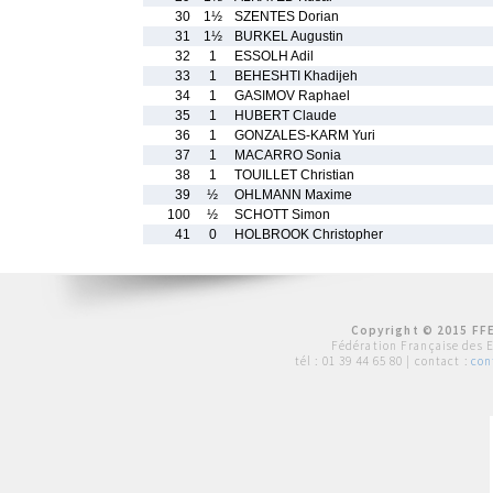
30
1½
SZENTES Dorian
31
1½
BURKEL Augustin
32
1
ESSOLH Adil
33
1
BEHESHTI Khadijeh
34
1
GASIMOV Raphael
35
1
HUBERT Claude
36
1
GONZALES-KARM Yuri
37
1
MACARRO Sonia
38
1
TOUILLET Christian
39
½
OHLMANN Maxime
100
½
SCHOTT Simon
41
0
HOLBROOK Christopher
Copyright © 2015 FFE
Fédération Française des 
tél :
01 39 44 65 80
| contact :
con