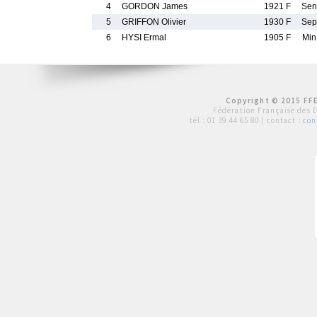
4
GORDON James
1921 F
Se
5
GRIFFON Olivier
1930 F
Se
6
HYSI Ermal
1905 F
Mi
Copyright © 2015 FFE
Fédération Française des 
tél :
01 39 44 65 80
| contact :
con