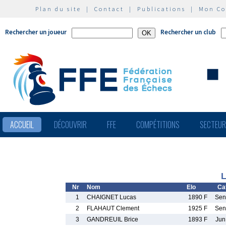
Plan du site
|
Contact
|
Publications
|
Mon C
Rechercher un joueur
Rechercher un club
ACCUEIL
DÉCOUVRIR
FFE
COMPÉTITIONS
SECTEU
L
Nr
Nom
Elo
Cat
1
CHAIGNET Lucas
1890 F
Se
2
FLAHAUT Clement
1925 F
Se
3
GANDREUIL Brice
1893 F
Ju