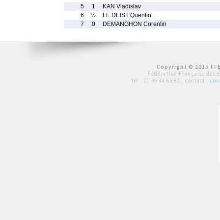
5
1
KAN Vladislav
6
½
LE DEIST Quentin
7
0
DEMANGHON Corentin
Copyright © 2015 FFE
Fédération Française des 
tél :
01 39 44 65 80
| contact :
con