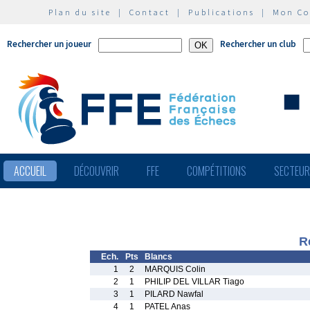
Plan du site
|
Contact
|
Publications
|
Mon C
Rechercher un joueur
Rechercher un club
ACCUEIL
DÉCOUVRIR
FFE
COMPÉTITIONS
SECTEU
R
Ech.
Pts
Blancs
1
2
MARQUIS Colin
2
1
PHILIP DEL VILLAR Tiago
3
1
PILARD Nawfal
4
1
PATEL Anas