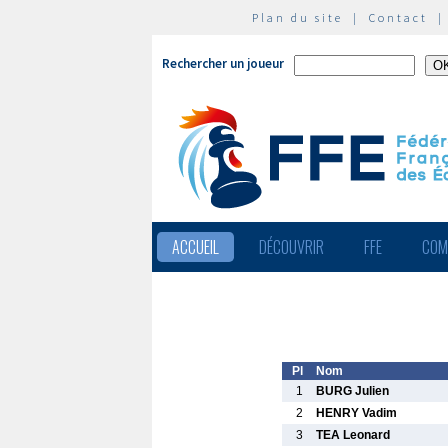
Plan du site
|
Contact
Rechercher un joueur
ACCUEIL
DÉCOUVRIR
FFE
COM
Pl
Nom
1
BURG Julien
2
HENRY Vadim
3
TEA Leonard