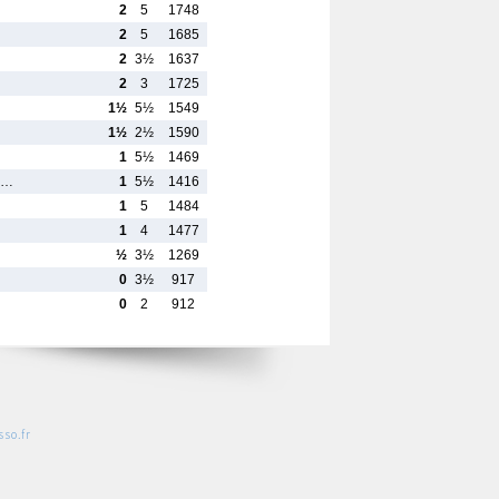
2
5
1748
2
5
1685
2
3½
1637
2
3
1725
1½
5½
1549
1½
2½
1590
1
5½
1469
il…
1
5½
1416
1
5
1484
1
4
1477
½
3½
1269
0
3½
917
0
2
912
so.fr