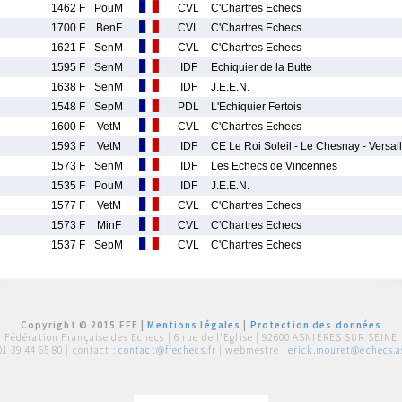
1462 F
PouM
CVL
C'Chartres Echecs
1700 F
BenF
CVL
C'Chartres Echecs
1621 F
SenM
CVL
C'Chartres Echecs
1595 F
SenM
IDF
Echiquier de la Butte
1638 F
SenM
IDF
J.E.E.N.
1548 F
SepM
PDL
L'Echiquier Fertois
1600 F
VetM
CVL
C'Chartres Echecs
1593 F
VetM
IDF
CE Le Roi Soleil - Le Chesnay - Versa
1573 F
SenM
IDF
Les Echecs de Vincennes
1535 F
PouM
IDF
J.E.E.N.
1577 F
VetM
CVL
C'Chartres Echecs
1573 F
MinF
CVL
C'Chartres Echecs
1537 F
SepM
CVL
C'Chartres Echecs
Copyright © 2015 FFE |
Mentions légales
|
Protection des données
Fédération Française des Echecs |
6 rue de l'Eglise | 92600 ASNIERES SUR SEINE
01 39 44 65 80
| contact :
contact@ffechecs.fr
| webmestre :
erick.mouret@echecs.as