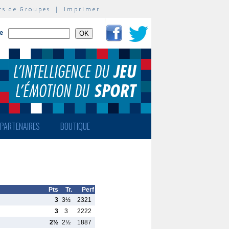
rs de Groupes
|
Imprimer
te
PARTENAIRES
BOUTIQUE
Pts
Tr.
Perf
3
3½
2321
3
3
2222
2½
2½
1887