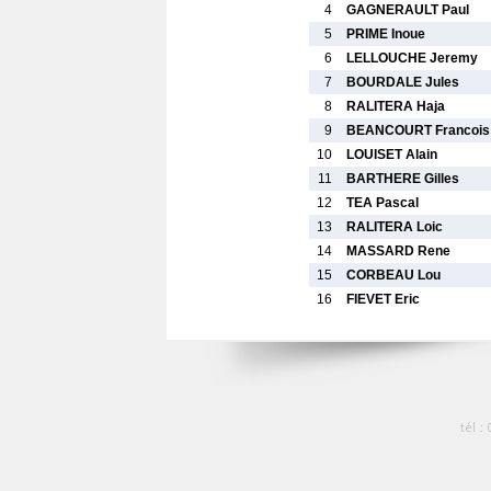
4
GAGNERAULT Paul
5
PRIME Inoue
6
LELLOUCHE Jeremy
7
BOURDALE Jules
8
RALITERA Haja
9
BEANCOURT Francois
10
LOUISET Alain
11
BARTHERE Gilles
12
TEA Pascal
13
RALITERA Loic
14
MASSARD Rene
15
CORBEAU Lou
16
FIEVET Eric
tél :