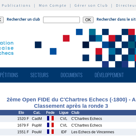
|
Publications
|
Mon Compte
|
Gérer son Club
|
Directeu
Rechercher un club
Rechercher dans le si
PÉTITIONS
SECTEURS
DOCUMENTS
DÉVELOPPEMENT
2ème Open FIDE du C'Chartres Echecs (-1800) - A
Classement après la ronde 3
Elo
Cat.
Fede
Ligue
Club
1520 F
CadM
CVL
C'Chartres Echecs
1679 F
PupM
CVL
C'Chartres Echecs
1551 F
PouM
IDF
Les Echecs de Vincennes