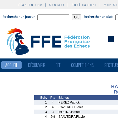
Plan du site
|
Contact
|
Publications
|
Mon C
Rechercher un joueur
Rechercher un club
ACCUEIL
DÉCOUVRIR
FFE
COMPÉTITIONS
SECTEU
RA
R
Ech.
Pts
Blancs
1
4
PEREZ Patrick
2
4
CAZEAUX Didier
3
3
MOLINA Ismael
4
2½
SAAVEDRA Flavio