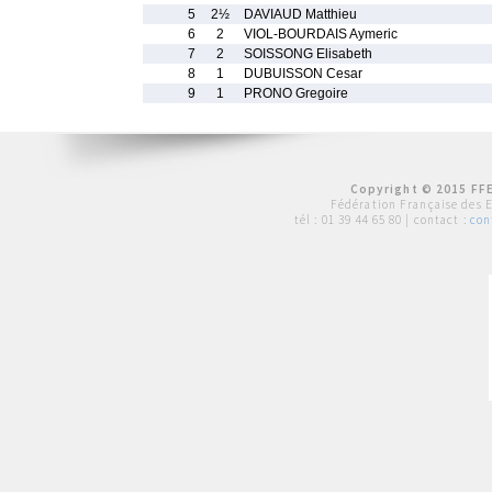
5
2½
DAVIAUD Matthieu
6
2
VIOL-BOURDAIS Aymeric
7
2
SOISSONG Elisabeth
8
1
DUBUISSON Cesar
9
1
PRONO Gregoire
Copyright © 2015 FFE
Fédération Française des 
tél :
01 39 44 65 80
| contact :
con