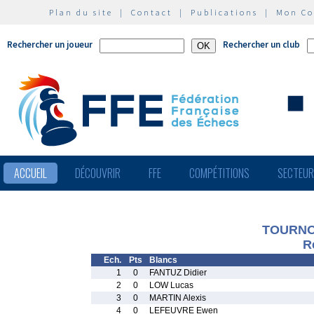
Plan du site
|
Contact
|
Publications
|
Mon C
Rechercher un joueur
Rechercher un club
ACCUEIL
DÉCOUVRIR
FFE
COMPÉTITIONS
SECTEU
TOURNO
R
Ech.
Pts
Blancs
1
0
FANTUZ Didier
2
0
LOW Lucas
3
0
MARTIN Alexis
4
0
LEFEUVRE Ewen