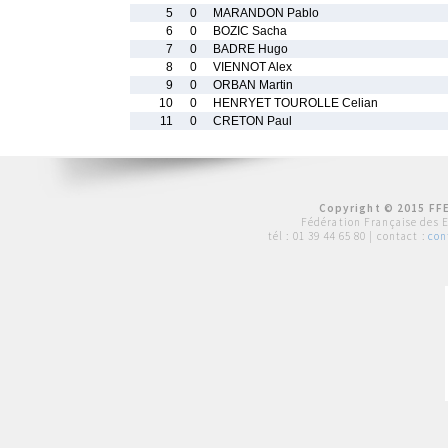
5
0
MARANDON Pablo
6
0
BOZIC Sacha
7
0
BADRE Hugo
8
0
VIENNOT Alex
9
0
ORBAN Martin
10
0
HENRYET TOUROLLE Celian
11
0
CRETON Paul
Copyright © 2015 FFE
Fédération Française des 
tél :
01 39 44 65 80
| contact :
con