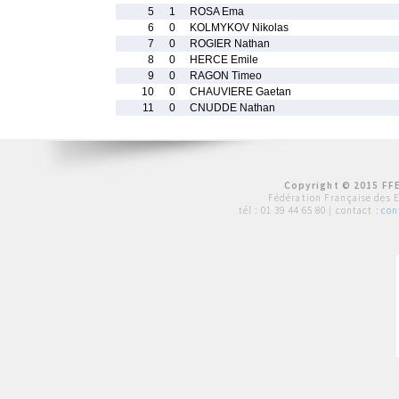
5
1
ROSA Ema
6
0
KOLMYKOV Nikolas
7
0
ROGIER Nathan
8
0
HERCE Emile
9
0
RAGON Timeo
10
0
CHAUVIERE Gaetan
11
0
CNUDDE Nathan
Copyright © 2015 FFE
Fédération Française des 
tél :
01 39 44 65 80
| contact :
con