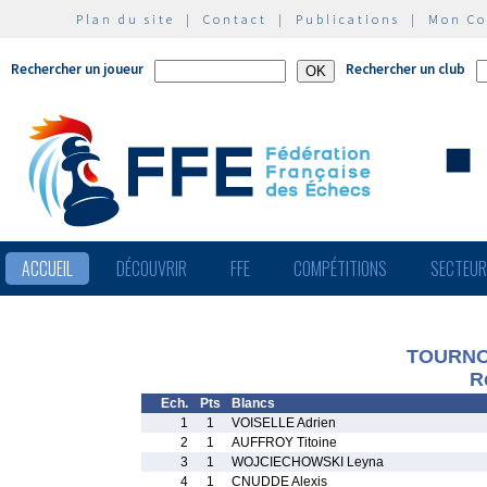
Plan du site
|
Contact
|
Publications
|
Mon C
Rechercher un joueur
Rechercher un club
ACCUEIL
DÉCOUVRIR
FFE
COMPÉTITIONS
SECTEU
TOURNO
R
Ech.
Pts
Blancs
1
1
VOISELLE Adrien
2
1
AUFFROY Titoine
3
1
WOJCIECHOWSKI Leyna
4
1
CNUDDE Alexis