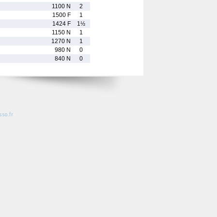
1100 N
2
1500 F
1
1424 F
1½
1150 N
1
1270 N
1
980 N
0
840 N
0
so.fr