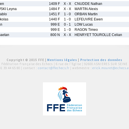
ien
1409 F
X - X
CNUDDE Nathan
KI Leyna
1484 F
X - X
MARTIN Alexis
ablo
1451 F
1 - 0
ORBAN Martin
kolas
1440 F
1 - 0
LEFEUVRE Ewen
an
999 E
0 - 1
LOW Lucas
999 E
1 - 0
RAGON Timeo
aetan
800 N
X - X
HENRYET TOUROLLE Celian
Copyright © 2015 FFE |
Mentions légales
|
Protection des données
Fédération Française des Echecs |
6 rue de l'Eglise | 92600 ASNIERES SUR SEINE
01 39 44 65 80
| contact :
contact@ffechecs.fr
| webmestre :
erick.mouret@echecs.as