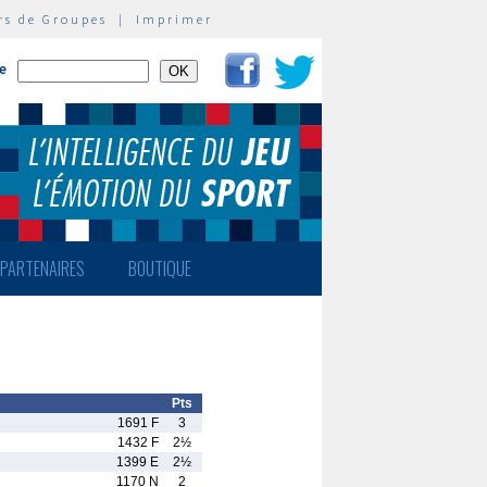
rs de Groupes
|
Imprimer
te
PARTENAIRES
BOUTIQUE
Pts
1691 F
3
1432 F
2½
1399 E
2½
1170 N
2