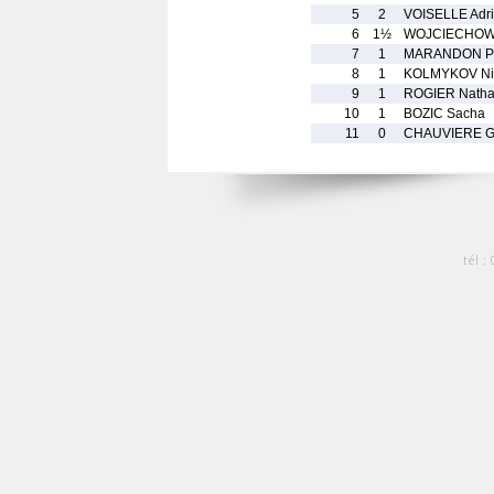
5
2
VOISELLE Adr
6
1½
WOJCIECHOWS
7
1
MARANDON P
8
1
KOLMYKOV Ni
9
1
ROGIER Nath
10
1
BOZIC Sacha
11
0
CHAUVIERE G
tél :