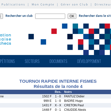
|
Publications
|
Mon Compte
|
Gérer son Club
|
Directeu
Rechercher un club
Rechercher dans le si
PÉTITIONS
SECTEURS
DOCUMENTS
DÉVELOPPEMENT
TOURNOI RAPIDE INTERNE FISMES
Résultats de la ronde 4
Res.
Noirs
ine
1502 F
1 - 0
FANTUZ Didier
999 E
1 - 0
BADRE Hugo
1431 F
X - X
CRETON Paul
1448 F
0 - 1
CNUDDE Alexis