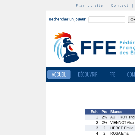
Plan du site
|
Contact
Rechercher un joueur
ACCUEIL
DÉCOUVRIR
FFE
COM
Ech.
Pts
Blancs
1
2½
AUFFROY Tito
2
2½
VIENNOT Alex
3
2
HERCE Emile
4
2
ROSA Ema