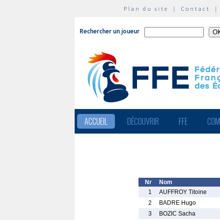
Plan du site
|
Contact
Rechercher un joueur
ACCUEIL
DÉCOUVRIR
FFE
COM
Nr
Nom
1
AUFFROY Titoine
2
BADRE Hugo
3
BOZIC Sacha