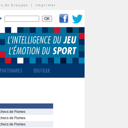
rs de Groupes
|
Imprimer
te
PARTENAIRES
BOUTIQUE
Echecs de Fismes
Echecs de Fismes
Echecs de Fismes