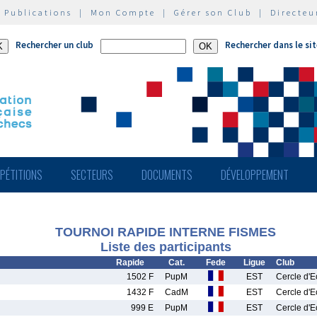
|
Publications
|
Mon Compte
|
Gérer son Club
|
Directeu
Rechercher un club
Rechercher dans le si
PÉTITIONS
SECTEURS
DOCUMENTS
DÉVELOPPEMENT
TOURNOI RAPIDE INTERNE FISMES
Liste des participants
Rapide
Cat.
Fede
Ligue
Club
1502 F
PupM
EST
Cercle d'
1432 F
CadM
EST
Cercle d'
999 E
PupM
EST
Cercle d'