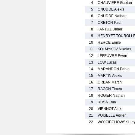
4
CHAUVIERE Gaetan
5
CNUDDE Alexis
6
CNUDDE Nathan
7
CRETON Paul
8
FANTUZ Didier
9
HENRYET TOUROLLE 
10
HERCE Emile
11
KOLMYKOV Nikolas
12
LEFEUVRE Ewen
13
LOW Lucas
14
MARANDON Pablo
15
MARTIN Alexis
16
ORBAN Martin
17
RAGON Timeo
18
ROGIER Nathan
19
ROSA Ema
20
VIENNOT Alex
21
VOISELLE Adrien
22
WOJCIECHOWSKI Le