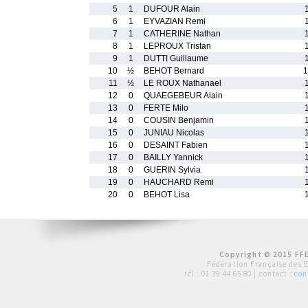
5
1
DUFOUR Alain
6
1
EYVAZIAN Remi
7
1
CATHERINE Nathan
8
1
LEPROUX Tristan
9
1
DUTTI Guillaume
10
½
BEHOT Bernard
1
11
½
LE ROUX Nathanael
12
0
QUAEGEBEUR Alain
13
0
FERTE Milo
14
0
COUSIN Benjamin
15
0
JUNIAU Nicolas
16
0
DESAINT Fabien
17
0
BAILLY Yannick
18
0
GUERIN Sylvia
19
0
HAUCHARD Remi
20
0
BEHOT Lisa
Copyright © 2015 FFE
Fédération Française des 
tél :
01 39 44 65 80
| contact :
con