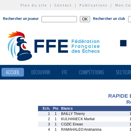
Plan du site
|
Contact
|
Publications
|
Mon C
Rechercher un joueur
Rechercher un club
ACCUEIL
DÉCOUVRIR
FFE
COMPÉTITIONS
SECTEU
RAPIDE 
R
Ech.
Pts
Blancs
1
1
BAILLY Thierry
2
1
KULHANECK Martial
3
1
COZIC Erwan
4
1
RAMAHALEO Andrianina