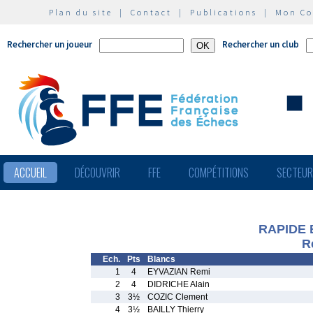
Plan du site
|
Contact
|
Publications
|
Mon C
Rechercher un joueur
Rechercher un club
ACCUEIL
DÉCOUVRIR
FFE
COMPÉTITIONS
SECTEU
RAPIDE 
R
Ech.
Pts
Blancs
1
4
EYVAZIAN Remi
2
4
DIDRICHE Alain
3
3½
COZIC Clement
4
3½
BAILLY Thierry