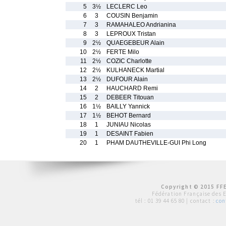
5
3½
LECLERC Leo
6
3
COUSIN Benjamin
7
3
RAMAHALEO Andrianina
8
3
LEPROUX Tristan
9
2½
QUAEGEBEUR Alain
10
2½
FERTE Milo
11
2½
COZIC Charlotte
12
2½
KULHANECK Martial
13
2½
DUFOUR Alain
14
2
HAUCHARD Remi
15
2
DEBEER Titouan
16
1½
BAILLY Yannick
17
1½
BEHOT Bernard
18
1
JUNIAU Nicolas
19
1
DESAINT Fabien
20
1
PHAM DAUTHEVILLE-GUI Phi Long
Copyright © 2015 FFE
Fédération Française des 
tél :
01 39 44 65 80
| contact :
con