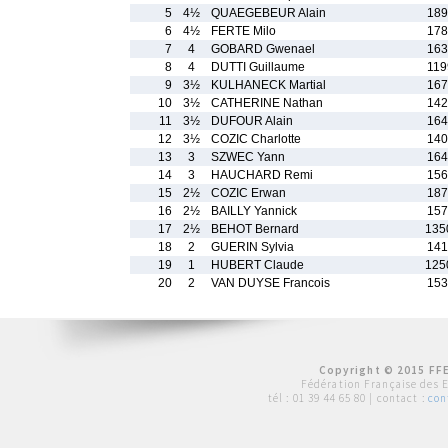
5
4½
QUAEGEBEUR Alain
189
6
4½
FERTE Milo
178
7
4
GOBARD Gwenael
163
8
4
DUTTI Guillaume
119
9
3½
KULHANECK Martial
167
10
3½
CATHERINE Nathan
142
11
3½
DUFOUR Alain
164
12
3½
COZIC Charlotte
140
13
3
SZWEC Yann
164
14
3
HAUCHARD Remi
156
15
2½
COZIC Erwan
187
16
2½
BAILLY Yannick
157
17
2½
BEHOT Bernard
135
18
2
GUERIN Sylvia
141
19
1
HUBERT Claude
125
20
2
VAN DUYSE Francois
153
Copyright © 2015 FFE
Fédération Française des 
tél :
01 39 44 65 80
| contact :
con