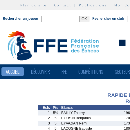
Plan du site
|
Contact
|
Publications
|
Mon C
Rechercher un joueur
Rechercher un club
ACCUEIL
DÉCOUVRIR
FFE
COMPÉTITIONS
SECTEU
RAPIDE 
R
Ech.
Pts
Blancs
1
5½
BAILLY Thierry
196
2
5
COUSIN Benjamin
170
3
5
EYVAZIAN Remi
173
4
5
LACOGNE Baptiste
180