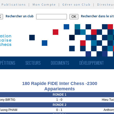
|
Publications
|
Mon Compte
|
Gérer son Club
|
Directeu
Rechercher un club
Rechercher dans le si
PÉTITIONS
SECTEURS
DOCUMENTS
DÉVELOPPEMENT
180 Rapide FIDE Inter Chess -2300
Appariements
RONDE 1
ony BIRTIG
1 - 0
Hieu Tu
RONDE 2
Tuong PHAM
0 - 1
Anthon