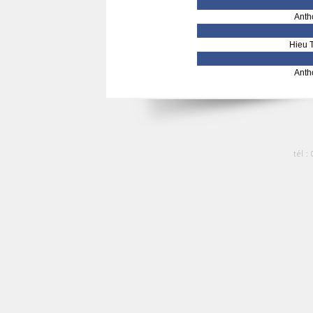
Anth
Hieu 
Anth
tél :