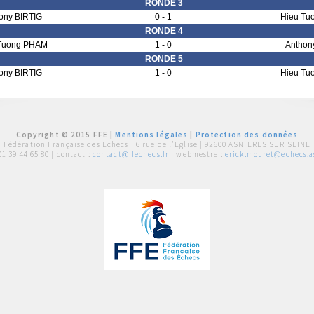
RONDE 3
ony BIRTIG
0 - 1
Hieu Tu
RONDE 4
Tuong PHAM
1 - 0
Anthon
RONDE 5
ony BIRTIG
1 - 0
Hieu Tu
Copyright © 2015 FFE |
Mentions légales
|
Protection des données
Fédération Française des Echecs |
6 rue de l'Eglise | 92600 ASNIERES SUR SEINE
01 39 44 65 80
| contact :
contact@ffechecs.fr
| webmestre :
erick.mouret@echecs.as