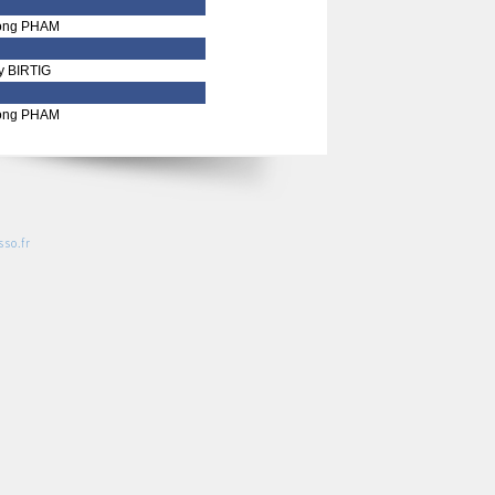
ong PHAM
y BIRTIG
ong PHAM
so.fr