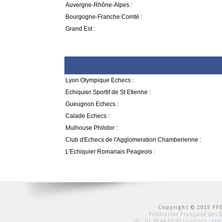
Auvergne-Rhône-Alpes :
Bourgogne-Franche Comté :
Grand Est :
Lyon Olympique Echecs :
Echiquier Sportif de St Etienne :
Gueugnon Echecs :
Calade Echecs :
Mulhouse Philidor :
Club d'Echecs de l'Agglomeration Chamberienne :
L'Echiquier Romanais Peageois :
Copyright © 2015 FFE
Fédération Française des 
tél :
01 39 44 65 80
| contact :
con