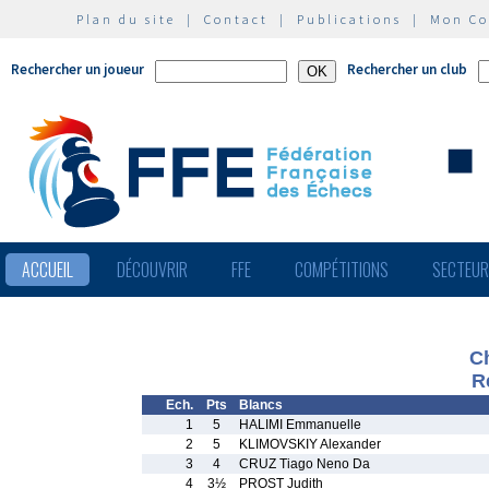
Plan du site
|
Contact
|
Publications
|
Mon C
Rechercher un joueur
Rechercher un club
ACCUEIL
DÉCOUVRIR
FFE
COMPÉTITIONS
SECTEU
C
R
Ech.
Pts
Blancs
1
5
HALIMI Emmanuelle
2
5
KLIMOVSKIY Alexander
3
4
CRUZ Tiago Neno Da
4
3½
PROST Judith