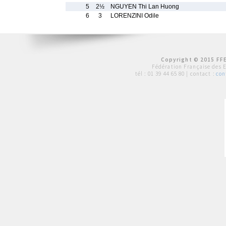
5
2½
NGUYEN Thi Lan Huong
6
3
LORENZINI Odile
Copyright © 2015 FFE
Fédération Française des 
tél :
01 39 44 65 80
| contact :
con