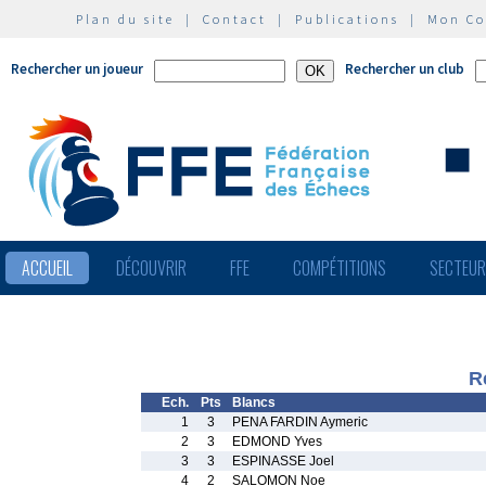
Plan du site
|
Contact
|
Publications
|
Mon C
Rechercher un joueur
Rechercher un club
ACCUEIL
DÉCOUVRIR
FFE
COMPÉTITIONS
SECTEU
R
Ech.
Pts
Blancs
1
3
PENA FARDIN Aymeric
2
3
EDMOND Yves
3
3
ESPINASSE Joel
4
2
SALOMON Noe