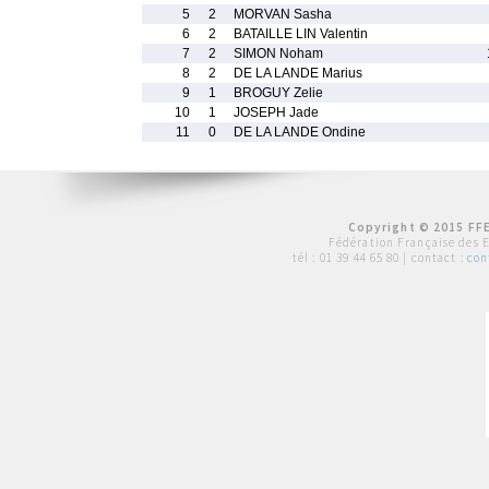
5
2
MORVAN Sasha
6
2
BATAILLE LIN Valentin
7
2
SIMON Noham
8
2
DE LA LANDE Marius
9
1
BROGUY Zelie
10
1
JOSEPH Jade
11
0
DE LA LANDE Ondine
Copyright © 2015 FFE
Fédération Française des 
tél :
01 39 44 65 80
| contact :
con