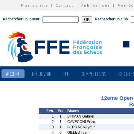
Plan du site
|
Contact
|
Publications
|
Mon C
Rechercher un joueur
Rechercher un club
ACCUEIL
DÉCOUVRIR
FFE
COMPÉTITIONS
SECTEU
12eme Open 
R
Ech.
Pts
Blancs
1
1
BIRMAN Gabriel
2
1
CAVECCHI Enzo
3
1
BERRADA Ayour
4
0
GILLES Ilyam