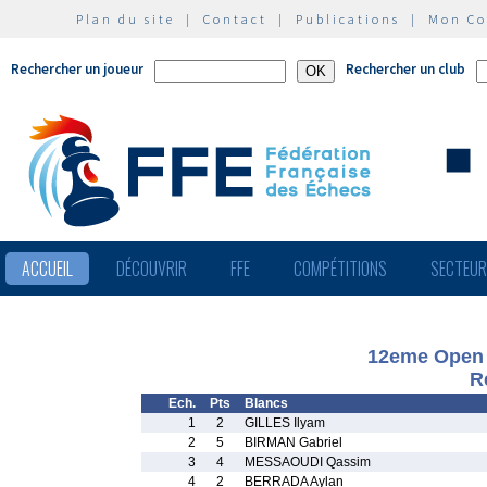
Plan du site
|
Contact
|
Publications
|
Mon C
Rechercher un joueur
Rechercher un club
ACCUEIL
DÉCOUVRIR
FFE
COMPÉTITIONS
SECTEU
12eme Open 
R
Ech.
Pts
Blancs
1
2
GILLES Ilyam
2
5
BIRMAN Gabriel
3
4
MESSAOUDI Qassim
4
2
BERRADA Aylan