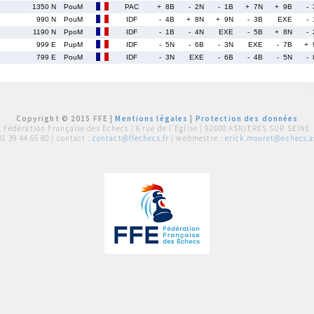
1350 N
PouM
PAC
+ 8B
- 2N
- 1B
+ 7N
+ 9B
- 
990 N
PouM
IDF
- 4B
+ 8N
+ 9N
- 3B
EXE
- 
1190 N
PpoM
IDF
- 1B
- 4N
EXE
- 5B
+ 8N
- 
999 E
PupM
IDF
- 5N
- 6B
- 3N
EXE
- 7B
+ 
799 E
PouM
IDF
- 3N
EXE
- 6B
- 4B
- 5N
- 
Copyright © 2015 FFE |
Mentions légales
|
Protection des données
Fédération Française des Echecs |
6 rue de l'Eglise | 92600 ASNIERES SUR SEINE
01 39 44 65 80
| contact :
contact@ffechecs.fr
| webmestre :
erick.mouret@echecs.as