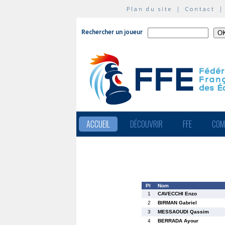
Plan du site
|
Contact
Rechercher un joueur
ACCUEIL
DÉCOUVRIR
FFE
COM
Pl
Nom
1
CAVECCHI Enzo
2
BIRMAN Gabriel
3
MESSAOUDI Qassim
4
BERRADA Ayour