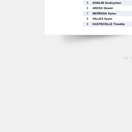
5
GHALMI Souleyman
6
ARCKX Dimitri
7
BERRADA Aylan
8
GILLES Ilyam
9
GASTECELLE Timothe
tél :