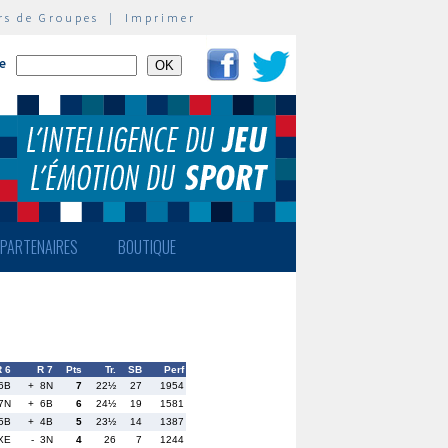
rs de Groupes
|
Imprimer
te
PARTENAIRES
BOUTIQUE
R 6
R 7
Pts
Tr.
SB
Perf
6B
+ 8N
7
22½
27
1954
7N
+ 6B
6
24½
19
1581
5B
+ 4B
5
23½
14
1387
XE
- 3N
4
26
7
1244