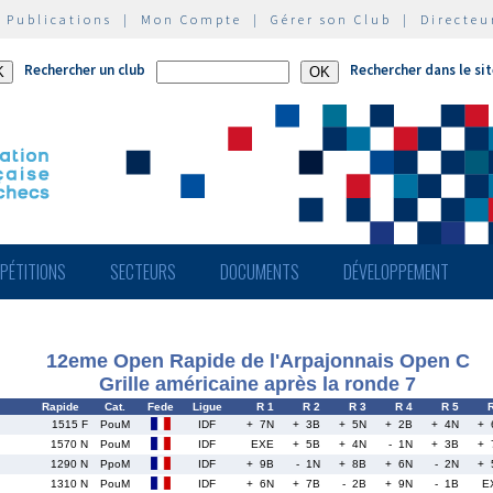
|
Publications
|
Mon Compte
|
Gérer son Club
|
Directeu
Rechercher un club
Rechercher dans le si
PÉTITIONS
SECTEURS
DOCUMENTS
DÉVELOPPEMENT
12eme Open Rapide de l'Arpajonnais Open C
Grille américaine après la ronde 7
Rapide
Cat.
Fede
Ligue
R 1
R 2
R 3
R 4
R 5
1515 F
PouM
IDF
+ 7N
+ 3B
+ 5N
+ 2B
+ 4N
+ 
1570 N
PouM
IDF
EXE
+ 5B
+ 4N
- 1N
+ 3B
+ 
1290 N
PpoM
IDF
+ 9B
- 1N
+ 8B
+ 6N
- 2N
+ 
1310 N
PouM
IDF
+ 6N
+ 7B
- 2B
+ 9N
- 1B
E