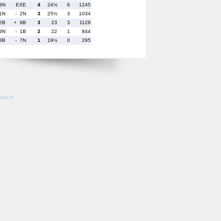
3N
EXE
4
24½
6
1245
1N
- 2N
3
25½
3
1034
2B
+ 9B
3
23
3
1128
9N
- 1B
2
22
1
844
8B
- 7N
1
19½
0
295
so.fr