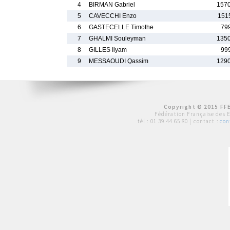
4
BIRMAN Gabriel
157
5
CAVECCHI Enzo
151
6
GASTECELLE Timothe
79
7
GHALMI Souleyman
135
8
GILLES Ilyam
99
9
MESSAOUDI Qassim
129
Copyright © 2015 FFE
Fédération Française des 
tél :
01 39 44 65 80
| contact :
con