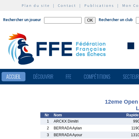
Plan du site
|
Contact
|
Publications
|
Mon C
Rechercher un joueur
Rechercher un club
ACCUEIL
DÉCOUVRIR
FFE
COMPÉTITIONS
SECTEU
12eme Open 
L
Nr
Nom
Rapide
1
ARCKX Dimitri
99
2
BERRADA Aylan
119
3
BERRADA Ayour
131