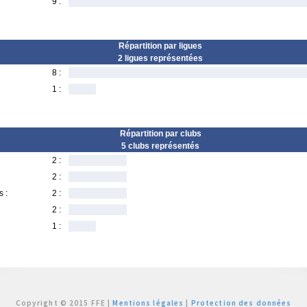
9 :
Répartition par ligues
2 ligues représentées
8 :
1 :
Répartition par clubs
5 clubs représentés
2 :
2 :
s :
2 :
2 :
1 :
Copyright © 2015 FFE |
Mentions légales
|
Protection des données