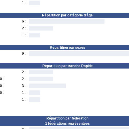
1 :
Répartition par catégorie d'âge
6 :
2 :
1 :
Répartition par sexes
9 :
Répartition par tranche Rapide
2 :
0 :
2 :
0 :
3 :
0 :
1 :
1 :
Répartition par fédération
1 fédérations représentées