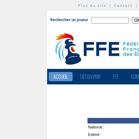
Plan du site
|
Contact
Rechercher un joueur
ACCUEIL
DÉCOUVRIR
FFE
COM
National :
Estimé :